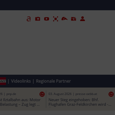
|
Videolinks
|
Regionale Partner
26
|
pnp.de
03. August 2026
|
presse-oebb.at
t Ilztalbahn aus: Motor 
Neuer Steg eingehoben: Bhf. 
Belastung – Zug legt 
Flughafen Graz-Feldkirchen wird - 
pausen“ ein
ÖBB