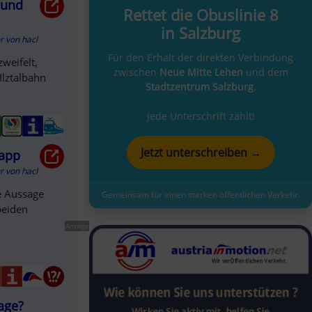
 und
Rettet die Obuslinie 8
in Salzburg
hr
von
hacl
Für den Erhalt der direkten Verbindung
zweifelt,
zwischen
Neue Mitte Lehen
und dem
Ilztalbahn
Stadtzentrum Salzburg
.
Jede Unterschrift zählt!
Jetzt unterschreiben →
napp
hr
von
hacl
e Aussage
Gemeinsam für einen starken öffentlichen Verkehr.
beiden
Anzeige
sage?