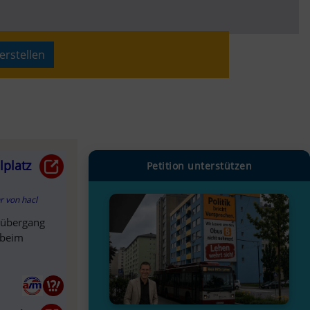
erstellen
lplatz
Petition unterstützen
hr
von
hacl
nübergang
 beim