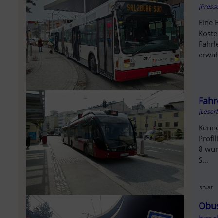
[Press
Eine 
Koste
Fahrl
erwäh
Fahr
[Leserb
Kenne
Profi
8 wur
S...
sn.at
Obus