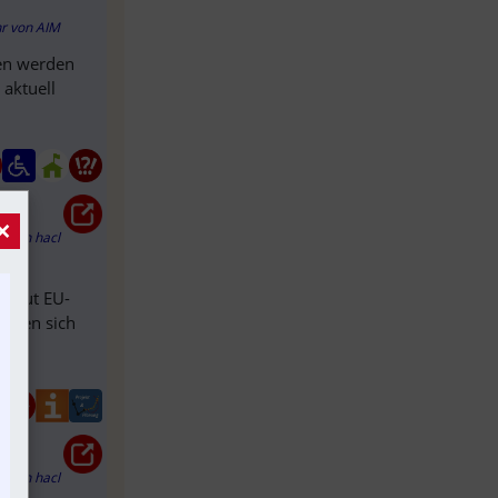
hr
von
AIM
gen werden
 aktuell
×
hr
von
hacl
 laut EU-
inden sich
hr
von
hacl