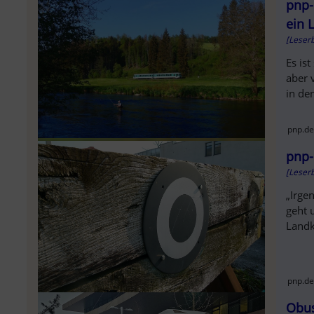
SOL
pnp-
ein 
[Leserb
Es ist
aber 
in de
pnp.de
pnp-
[Leserb
„Irge
geht 
Landk
pnp.de
Obus