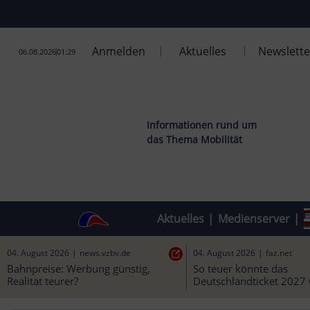
Anmelden
Aktuelles
Newslette
06.08.2026
01:29
Informationen rund um
das Thema Mobilität
Aktuelles
|
Medienserver
|
04. August 2026
|
news.vzbv.de
04. August 2026
|
faz.net
Bahnpreise: Werbung günstig, 
So teuer könnte das 
Realität teurer?
Deutschlandticket 2027