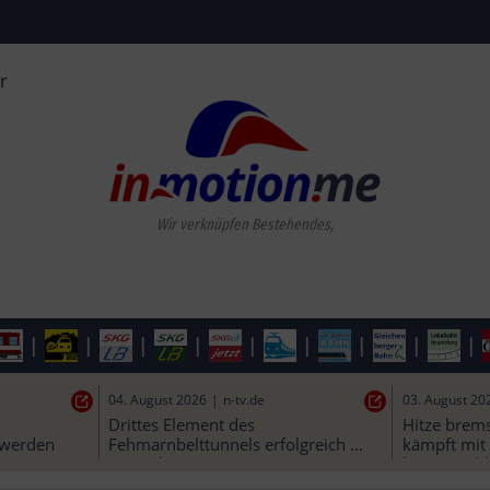
r
|
|
|
|
|
|
|
|
|
04. August 2026
|
n-tv.de
03. August 20
Drittes Element des 
Hitze brems
 werden
Fehmarnbelttunnels erfolgreich 
kämpft mit 
versenkt
kurze „Kühl