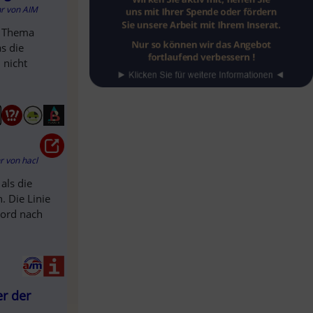
hr
von
AIM
m Thema
s die
 nicht
hr
von
hacl
als die
. Die Linie
Nord nach
er der