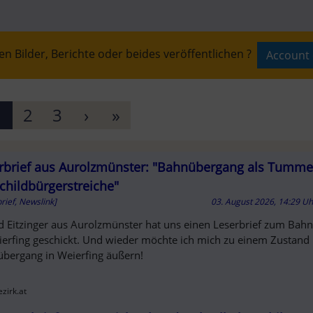
n Bilder, Berichte oder beides veröffentlichen ?
Account 
T
1
2
3
›
»
rbrief aus Aurolzmünster: "Bahnübergang als Tumme
AUFT
Schildbürgerstreiche"
rief, Newslink]
03. August 2026, 14:29 U
d Eitzinger aus Aurolzmünster hat uns einen Leserbrief zum Bah
ierfing geschickt. Und wieder möchte ich mich zu einem Zustand
bergang in Weierfing äußern!
zirk.at