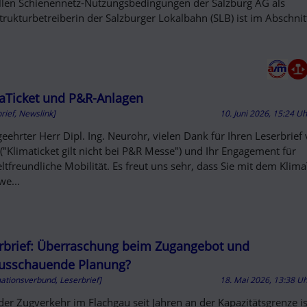
llen Schienennetz-Nutzungsbedingungen der Salzburg AG als
strukturbetreiberin der Salzburger Lokalbahn (SLB) ist im Abschni
aTicket und P&R-Anlagen
rief, Newslink]
10. Juni 2026, 15:24 U
geehrter Herr Dipl. Ing. Neurohr, vielen Dank für Ihren Leserbrief
("Klimaticket gilt nicht bei P&R Messe") und Ihr Engagement für
tfreundliche Mobilität. Es freut uns sehr, dass Sie mit dem Klima
we...
rbrief: Überraschung beim Zugangebot und
usschauende Planung?
mationsverbund, Leserbrief]
18. Mai 2026, 13:38 U
der Zugverkehr im Flachgau seit Jahren an der Kapazitätsgrenze i