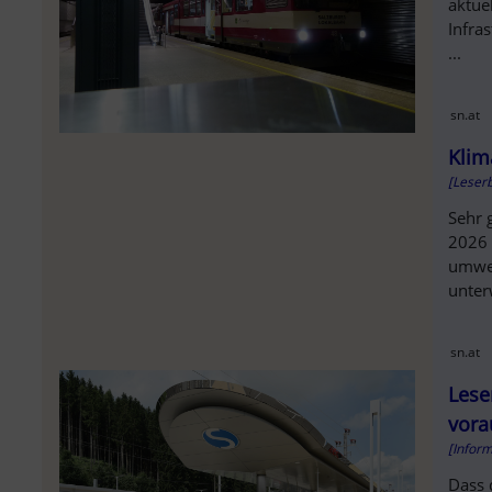
aktue
Infra
...
sn.at
Klim
[Leserb
Sehr 
2026 
umwel
unter
sn.at
Lese
vora
[Infor
Dass 