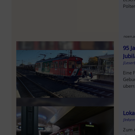
Pölte
noen.a
95 J
Jubi
[Leserb
Eine 
Gebur
überr
Loka
[Infor
Zum A