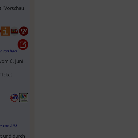
tt "Vorschau
hr
von
hacl
 vom 6. Juni
Ticket
hr
von
AIM
st und durch