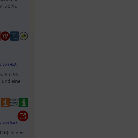
ni 2026.
hr
von
A.D.
s: Am 95.
n und eine
hr
von
hacl
026): In den