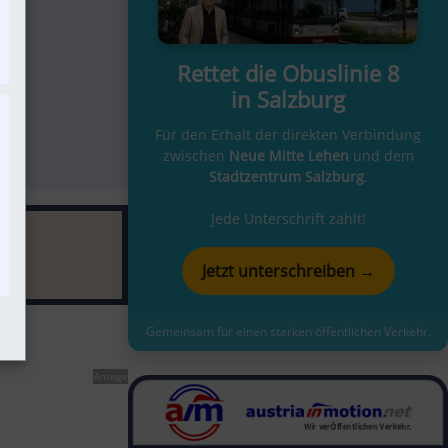
Rettet die Obuslinie 8
in Salzburg
Für den Erhalt der direkten Verbindung
zwischen
Neue Mitte Lehen
und dem
Stadtzentrum Salzburg
.
Jede Unterschrift zählt!
Jetzt unterschreiben →
Gemeinsam für einen starken öffentlichen Verkehr.
Anzeige