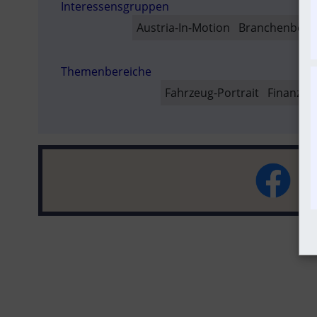
Interessensgruppen
SO
Austria-In-Motion
Branchenbeitr
Themenbereiche
Fahrzeug-Portrait
Finanzen