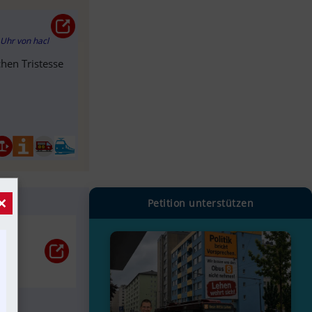
0 Uhr
von
hacl
chen Tristesse
×
Petition unterstützen