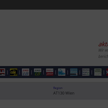
akt
Wir v
beric
|
|
|
|
|
|
|
|
|
Region
AT130 Wien