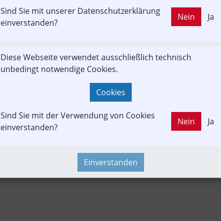
Sind Sie mit unserer Datenschutzerklärung
LD OUT
Nein
Ja
ag
Fachbeitrag
Güterverkehr
Verkehrsforum BGL & RW
einverstanden?
Diese Webseite verwendet ausschließlich technisch
Konzept | Studien | Statistik
Newslink
Time-Event
unbedingt notwendige Cookies.
Cookies
Sind Sie mit der Verwendung von Cookies
Nein
Ja
einverstanden?
Einverstanden