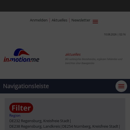
|
|
Anmelden
Aktuelles
Newsletter
10.08.2026 | 02:16
aktuelles
Wir verknüpfen Bestehendes, ergänzen Fehlendes und
berichten über Bewegendes
Navigationsleiste
Region
DE232 Regensburg, Kreisfreie Stadt
|
DE238 Regensburg, Landkreis
|
DE254 Nürnberg, Kreisfreie Stadt
|