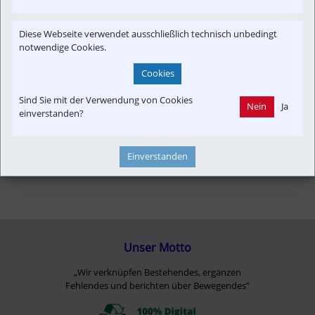
Newslink
Personal
Strecken-Portrait
Time-Event
Verkehrspolitik
Diese Webseite verwendet ausschließlich technisch unbedingt
notwendige Cookies.
Cookies
Sind Sie mit der Verwendung von Cookies
Nein
Ja
einverstanden?
Einverstanden
Unser Motto
„Wir verknüpfen Bestehendes, ergänzen
Fehlendes und berichten über Bewegendes”