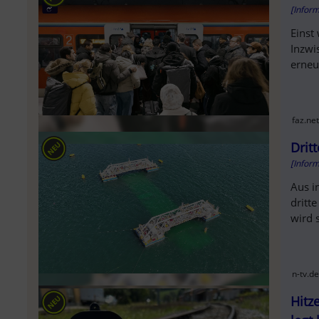
[Infor
Einst
Inzwi
erneu
faz.net
Drit
[Infor
Aus i
dritt
wird 
n-tv.de
Hitz