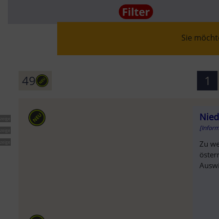
Sie möchte
SOLD OU
49
1
Nied
zeige
AUSVERK
[Infor
zeige
zeige
Zu we
öster
Auswi