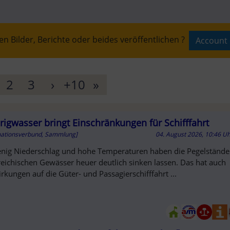
n Bilder, Berichte oder beides veröffentlichen ?
Account 
T
2
3
›
+10
»
rigwasser bringt Einschränkungen für Schifffahrt
AUFT
mationsverbund, Sammlung]
04. August 2026, 10:46 U
nig Niederschlag und hohe Temperaturen haben die Pegelstände
reichischen Gewässer heuer deutlich sinken lassen. Das hat auch
rkungen auf die Güter- und Passagierschifffahrt ...