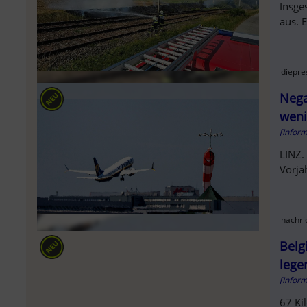
Insge
aus. 
diepre
Nega
weni
[Infor
LINZ.
Vorja
nachri
Belg
lege
[Infor
67 Ki