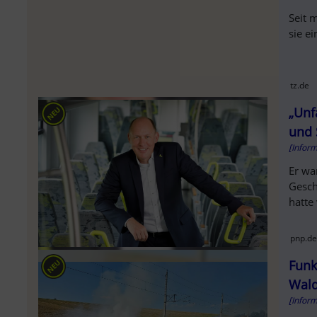
Seit 
sie e
tz.de
„Unf
und 
[Infor
Er wa
Gesch
hatte
pnp.de
Funk
Waldv
[Infor