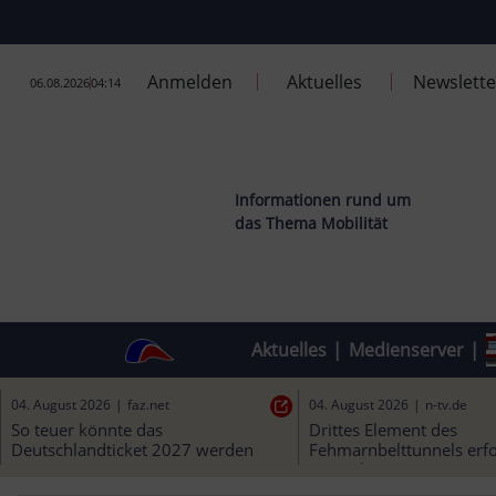
Anmelden
Aktuelles
Newslette
06.08.2026
04:14
Informationen rund um
das Thema Mobilität
Aktuelles
|
Medienserver
|
04. August 2026
|
news.vzbv.de
04. August 2026
|
faz.net
Bahnpreise: Werbung günstig, 
So teuer könnte das 
Realität teurer?
Deutschlandticket 2027