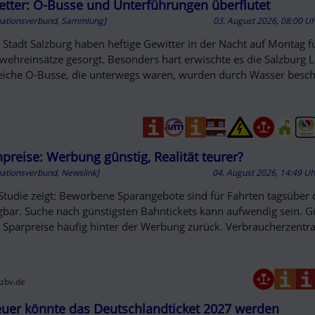
D OUT
tter: O-Busse und Unterführungen überflutet
mationsverbund, Sammlung]
03. August 2026, 08:00 U
r Stadt Salzburg haben heftige Gewitter in der Nacht auf Montag f
wehreinsätze gesorgt. Besonders hart erwischte es die Salzburg L
eiche O-Busse, die unterwegs waren, wurden durch Wasser besch
preise: Werbung günstig, Realität teurer?
mationsverbund, Newslink]
04. August 2026, 14:49 U
Studie zeigt: Beworbene Sparangebote sind für Fahrten tagsüber o
gbar. Suche nach günstigsten Bahntickets kann aufwendig sein. G
 Sparpreise häufig hinter der Werbung zurück. Verbraucherzentral
zbv.de
euer könnte das Deutschlandticket 2027 werden