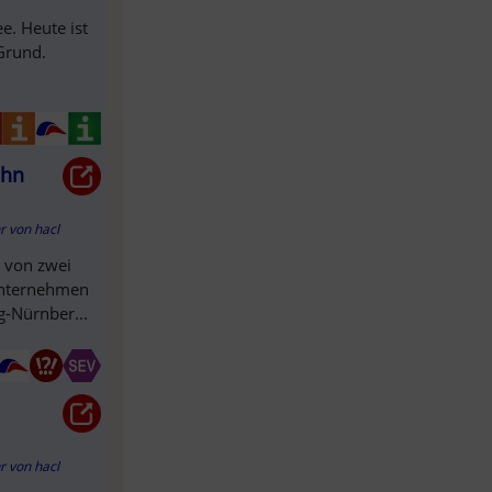
e. Heute ist
 Grund.
ahn
hr
von
hacl
r von zwei
 Unternehmen
g-Nürnber...
hr
von
hacl