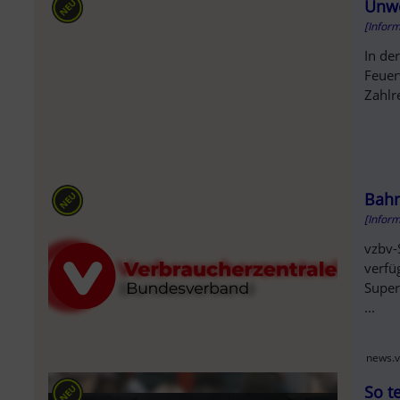
SOL
Unwe
[Infor
In de
Feuer
Zahlr
Bahn
[Infor
vzbv-
verfü
Super
...
news.v
So t