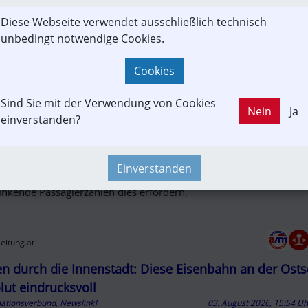
anos-y-Wagen wurden speziell für den Transport von Leichtmetal
Diese Webseite verwendet ausschließlich technisch
enschrott entwickelt. 15 Prozent mehr Ladevolumen und eine opt
unbedingt notwendige Cookies.
te Bauweise erleichtern die Verladung und sparen wertvolle Zeit.
Cookies
rgo.com
Sind Sie mit der Verwendung von Cookies
Nein
Ja
 Graz–Wien: Das Geld diktiert das AUA-Aus, nicht der
einverstanden?
aschutz | Kleine Zeitung
mationsverbund, Newslink]
03. August 2026, 17:08 U
Einverstanden
ustrian Airlines stellen die Flüge Graz–Wien ein weil wirtschaftli
inkende Passagierzahlen dies erfordern.
zeitung.at
en durch die Innenstadt: Diese Eisenbahn an der Osts
lut eindrucksvoll
mationsverbund, Newslink]
03. August 2026, 15:54 U