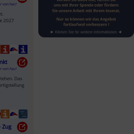
hr
von
hacl
t.
te 2027
nkt
hr
von
hacl
tehen. Das
rtigstellung
– Zug