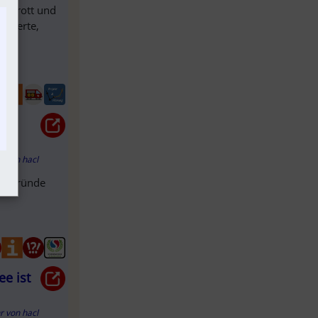
lschrott und
imierte,
hr
von
hacl
che Gründe
ee ist
hr
von
hacl