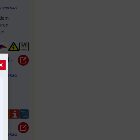
hr
von
hacl
 dem
uren
ten
ird -
×
hr
von
hacl
ten
hr
von
hacl