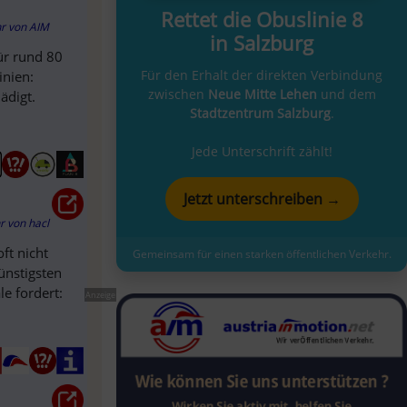
Rettet die Obuslinie 8
hr
von
AIM
in Salzburg
ür rund 80
Für den Erhalt der direkten Verbindung
inien:
zwischen
Neue Mitte Lehen
und dem
ädigt.
Stadtzentrum Salzburg
.
Jede Unterschrift zählt!
Jetzt unterschreiben →
hr
von
hacl
ft nicht
Gemeinsam für einen starken öffentlichen Verkehr.
ünstigsten
e fordert:
Anzeige