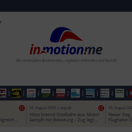
r
Wir verknüpfen Bestehende
|
|
|
|
|
|
|
|
|
04. August 2026
|
n-tv.de
03. August 20
Drittes Element des 
Hitze brems
 werden
Fehmarnbelttunnels erfolgreich 
kämpft mit 
versenkt
kurze „Kühl