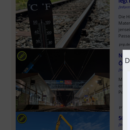
legt
[Infor
Die H
Mater
jense
Passa
pnp.de
Neue
D
ÖBB
[Infor
Moder
errei
Perso
presse
500 
[Infor