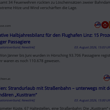
samt 34 Feuerwehren rückten zu Löscheinsätzen zweier Bahnd
Extreme Hitze und Wind verschärften die Lage.
sse.com
tive Halbjahresbilanz für den Flughafen Linz: 15 Proz
ger Passagiere
mationsverbund, Newslink]
03. August 2026, 15:03 U
 Von Jänner bis Juni wurden in Hörsching 93.706 Passagiere regist
hr waren es noch 110.678 gewesen.
chten.at
ien: Strandurlaub mit Straßenbahn – unterwegs mit d
ndären „Kusttram“
mationsverbund, Newslink]
03. August 2026, 15:00 U
lometer Küste, 67 Haltestellen, eine Straßenbahn: Die „Kusttram“ 