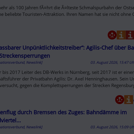
mehr als 100 Jahren fÃ¤hrt die Ã¤lteste Schmalspurbahn der Ostse
ine beliebte Touristen-Attraktion. Ihren Namen hat sie nicht ohne
assbarer Unpünktlichkeitstreiber“: Agilis-Chef über B
Streckensperrungen
mationsverbund, Newslink]
03. August 2026, 15:47 U
r bis 2017 Leiter des DB-Werks in Nürnberg, seit 2017 ist er eine
äftsführer der Privatbahn Agilis: Dr. Axel Henninghausen. Sein
 versucht, gegen die Komplettsperrungen der Strecken Regensbur
enflug durch Bremsen des Zuges: Bahndämme im
iertel...
mationsverbund, Newslink]
03. August 2026, 15:09 U