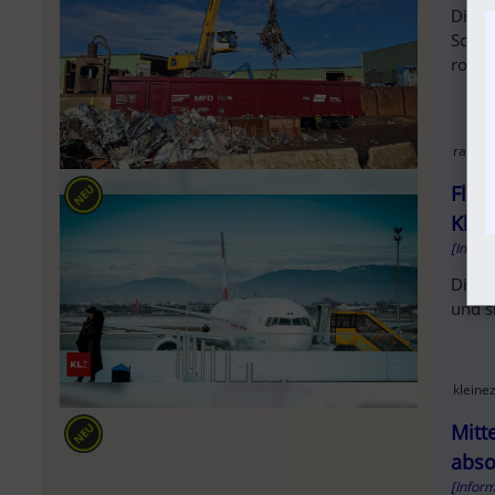
Die E
Scher
robus
railca
Flug
Klim
[Infor
Die A
und s
kleine
Mitt
abso
[Infor