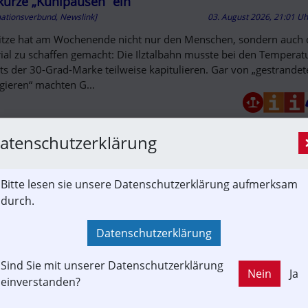
 kurze „Kühlpausen“ ein
mationsverbund, Newslink]
03. August 2026, 21:01 U
itze hat am Wochenende nicht nur den Menschen, sondern auch
ial zu schaffen gemacht: Die Ilztalbahn musste bei den Temperat
its der 30-Grad-Marke teilweise kapitulieren. Gar von „gestrande
gieren“ machten G...
r Steg eingehoben: Bhf. Flughafen Graz-Feldkirchen w
atenschutzerklärung
mationsverbund, Newslink]
03. August 2026, 17:48 U
Bitte lesen sie unsere Datenschutzerklärung aufmerksam
nisierung Bhf. Flughafen Graz-Feldkirchen schreitet voran Arbei
durch.
chen spektakulären Meilenstein: erfolgreicher Einhub des neuen
nenstegs
Datenschutzerklärung
-oebb.at
Sind Sie mit unserer Datenschutzerklärung
Nein
Ja
neue Güterwagen für Schrotttransporte
einverstanden?
mationsverbund, Newslink]
03. August 2026, 17:36 U