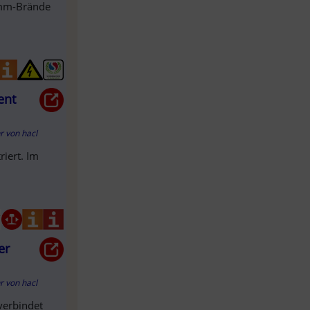
amm-Brände
ent
hr
von
hacl
riert. Im
er
hr
von
hacl
verbindet