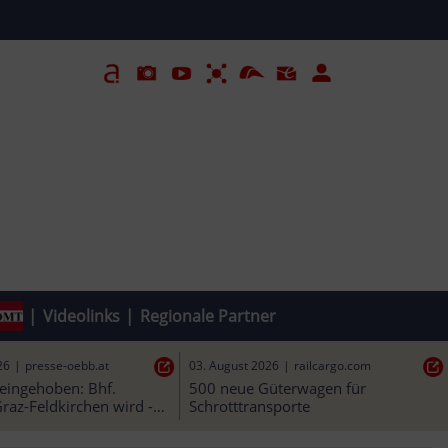
|
Videolinks
|
Regionale Partner
26
|
pnp.de
03. August 2026
|
presse-oebb.at
t Ilztalbahn aus: Motor 
Neuer Steg eingehoben: Bhf. 
Belastung – Zug legt 
Flughafen Graz-Feldkirchen wird - 
pausen“ ein
ÖBB