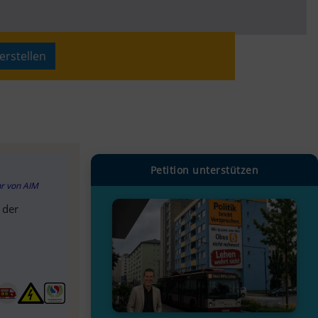
erstellen
Petition unterstützen
hr
von
AIM
 der