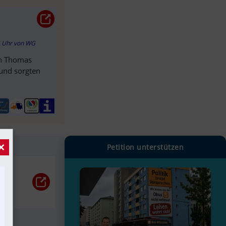
4 Uhr
von
WG
on Thomas
 und sorgten
×
Petition unterstützen