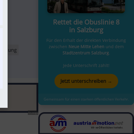
t
Rettet die Obuslinie 8
in Salzburg
Für den Erhalt der direkten Verbindung
zwischen
Neue Mitte Lehen
und dem
taltung
Stadtzentrum Salzburg
.
Jede Unterschrift zählt!
Jetzt unterschreiben →
Gemeinsam für einen starken öffentlichen Verkehr.
Anzeige