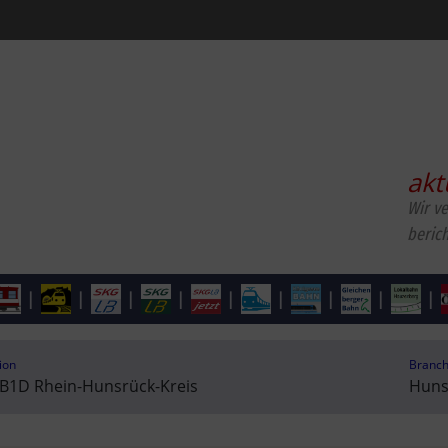
akt
Wir v
beric
|
|
|
|
|
|
|
|
|
ion
Branc
B1D Rhein-Hunsrück-Kreis
Huns