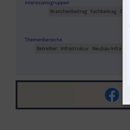
Interessensgruppen
SO
Branchenbeitrag
Fachbeitrag
Güte
Themenbereiche
Betreiber
Infrastruktur
Neubau-Infra
Ne
V