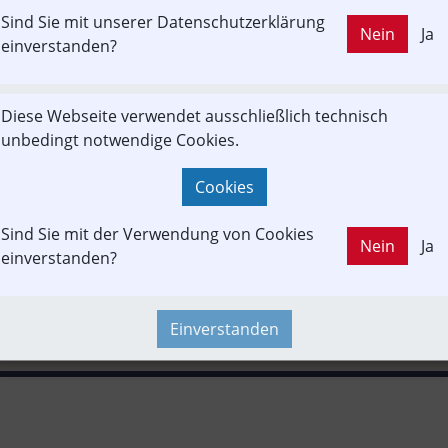
Sind Sie mit unserer Datenschutzerklärung
LD OUT
Nein
Ja
rverkehr
In-Motion
Projekt
Test- & Probebetrieb
Umwel
einverstanden?
Vereine & Verbände
Diese Webseite verwendet ausschließlich technisch
unbedingt notwendige Cookies.
wslink
POI
Presseaussendung
Strecken-Portrait
Verans
Cookies
erkehrspolitik
Wegekette
Sind Sie mit der Verwendung von Cookies
Nein
Ja
einverstanden?
Einverstanden