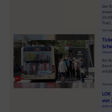
Der B
erwei
20.09
Tract.
lok-re
Tick
Schw
[Newsl
Bei B
Besch
erfüllt
kleine
LOK 
von 
[Infor