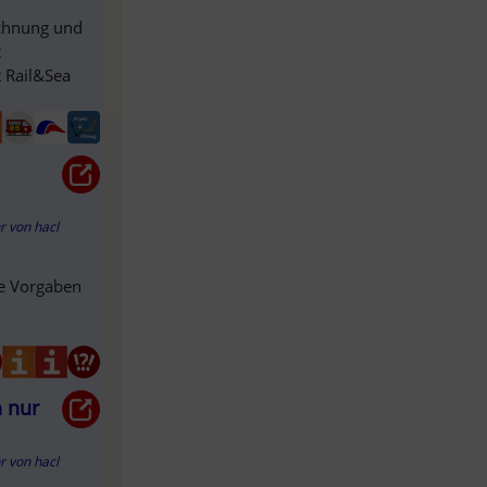
echnung und
t
t Rail&Sea
hr
von
hacl
ie Vorgaben
n nur
hr
von
hacl