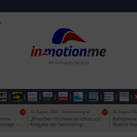
r
|
|
|
|
|
|
|
|
|
04. August 2026
|
kleinezeitung.at
04. August 20
nche 
„Brauchen Hochwasserschutz vor 
Bahnpreise:
nlage – 
Freigabe des Semmering-
Realität teu
“
Basistunnels“ | Kleine Zeitung