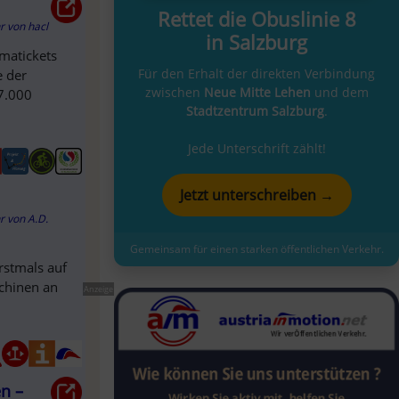
Rettet die Obuslinie 8
hr
von
hacl
in Salzburg
imatickets
Für den Erhalt der direkten Verbindung
e der
zwischen
Neue Mitte Lehen
und dem
7.000
Stadtzentrum Salzburg
.
Jede Unterschrift zählt!
Jetzt unterschreiben →
hr
von
A.D.
Gemeinsam für einen starken öffentlichen Verkehr.
rstmals auf
chinen an
Anzeige
n –