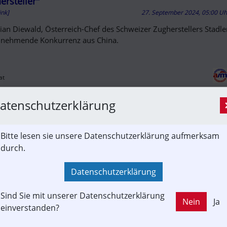
ersteller"
ink]
27. September 2024, 05:00 U
tian Diewald, Österreich-Chef des Schweizer Zugherstellers Stadler
unehmende Konkurrenz aus China.
at
itbahn Passau: Das war eine Freude! — Lokalbahn
atenschutzerklärung
zenberg
richt, Informationsverbund]
26. September 2024, 21:00 U
Bitte lesen sie unsere Datenschutzerklärung aufmerksam
ssau-Lindau feierten am vergangenen Sonntag der Förderverein 
durch.
nberg-Passau e.V. / Granitbahn und Strecken-Eigentümer BRE de
ne. Und das Publikum kam zahlreich! In den Sonderzügen und am
Datenschutzerklärung
ahn-hauzenberg.de
Sind Sie mit unserer Datenschutzerklärung
Nein
Ja
ussion um Tempolimit auf dem Bodensee
einverstanden?
ink, Veranstaltung]
26. September 2024, 19:47 U