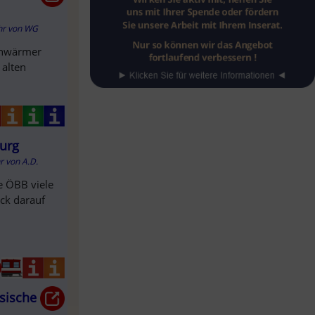
hr
von
WG
schwärmer
 alten
burg
hr
von
A.D.
e ÖBB viele
ck darauf
esische