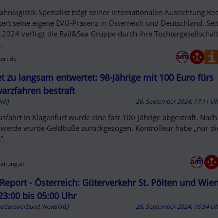
ahnlogistik-Spezialist trägt seiner internationalen Ausrichtung R
tert seine eigene EVU-Präsenz in Österreich und Deutschland. Sei
.2024 verfügt die Rail&Sea Gruppe durch ihre Tochtergesellschaf
..
port.de
et zu langsam entwertet: 98-Jährige mit 100 Euro fürs
arzfahren bestraft
ink]
26. September 2024, 17:11 U
usfahrt in Klagenfurt wurde eine fast 100-Jährige abgestraft. Nach
werde wurde Geldbuße zurückgezogen. Kontrolleur habe „nur d
“.
zeitung.at
Report - Österreich: Güterverkehr St. Pölten und Wie
23:00 bis 05:00 Uhr
mationsverbund, Newslink]
26. September 2024, 16:54 U