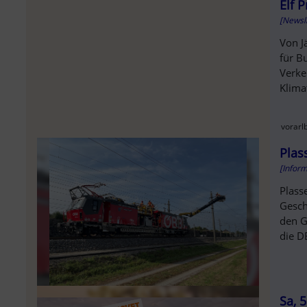
SOL
Elf 
[Newsl
Von J
für B
Verke
Klimat
vorarlb
Plas
[Infor
Plass
Gesch
den G
die DB
Sa, 