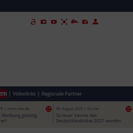
|
Videolinks
|
Regionale Partner
26
|
news.vzbv.de
04. August 2026
|
faz.net
 Werbung günstig, 
So teuer könnte das 
rer?
Deutschlandticket 2027 werden