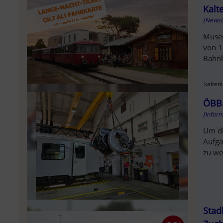
Kalt
[Newsl
Musee
von 1
Bahnh
kalten
ÖBB:
[Infor
Um di
Aufga
zu we
Stad