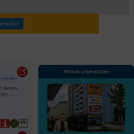
erstellen
Petition unterstützen
hr
von
hacl
: Bereits
 OÖ ...