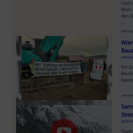
Laut 
Wien 
den G
...
lok-re
Wien
Baua
[Newsl
Ein G
Bevöl
beend
vernun
Samm
Stre
[Infor
Tauer