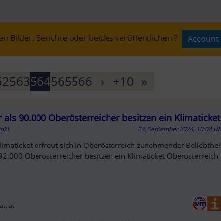
n Bilder, Berichte oder beides veröffentlichen ?
Account 
T
62
563
564
565
566
›
+10
»
 als 90.000 Oberösterreicher besitzen ein Klimaticket
AUFT
ink]
27. September 2024, 10:04 U
limaticket erfreut sich in Oberösterreich zunehmender Beliebtheit
92.000 Oberösterreicher besitzen ein Klimaticket Oberösterreich,
att.at