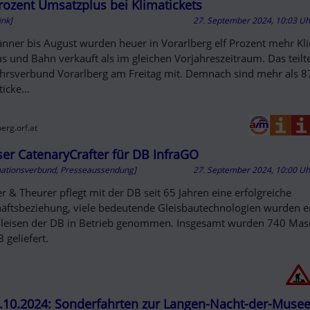
D OUT
Prozent Umsatzplus bei Klimatickets
ink]
27. September 2024, 10:03 U
änner bis August wurden heuer in Vorarlberg elf Prozent mehr Kl
us und Bahn verkauft als im gleichen Vorjahreszeitraum. Das teilt
hrsverbund Vorarlberg am Freitag mit. Demnach sind mehr als 8
icke...
erg.orf.at
ser CatenaryCrafter für DB InfraGO
mationsverbund, Presseaussendung]
27. September 2024, 10:00 U
er & Theurer pflegt mit der DB seit 65 Jahren eine erfolgreiche
äftsbeziehung, viele bedeutende Gleisbautechnologien wurden e
leisen der DB in Betrieb genommen. Insgesamt wurden 740 Mas
 geliefert.
5.10.2024: Sonderfahrten zur Langen-Nacht-der-Musee