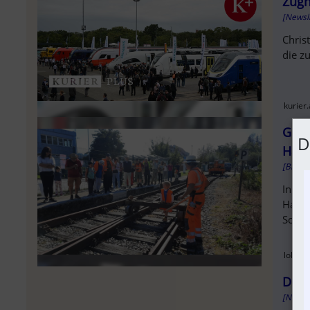
Zugh
[Newsl
Chris
die z
kurier.
Gran
D
Hau
[Bildbe
In Pa
Hauze
Schie
lokalb
Disk
[Newsl