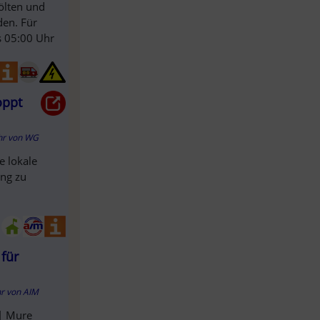
ölten und
den. Für
s 05:00 Uhr
oppt
hr
von
WG
e lokale
ng zu
für
hr
von
AIM
 | Mure