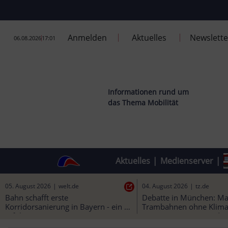
Anmelden
Aktuelles
Newslette
06.08.2026
17:01
Informationen rund um
das Thema Mobilität
Aktuelles
|
Medienserver
|
05. August 2026
|
welt.de
04. August 2026
|
tz.de
Bahn schafft erste 
Debatte in München: Ma
Korridorsanierung in Bayern - ein 
Trambahnen ohne Klimaa
Erfolg? - WELT
„muss garantiert werden