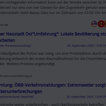
uns vorliegenden Information kann auf der Strecke zwischen St. P
derzeit nur eins von vier Gleisen für den Zugverkehr genutzt wer
üterverkehr steht dieses Gleis nur im Zeitraum von 23:00 Uhr bi
port.de
er Neustadt Ost"Umfahrung": Lokale Bevölkerung st
rbeiten
ink, Presseaussendung]
26. September 2024, 13:00 U
roßaufgebot der Polizei war nötig, um eine Protestaktion durch di
kerung anlässlich der ersten Baumaßnahmen für die Ostumfahru
en. Weitere Proteste angekündigt.
ft-statt-ostumfahrung.at
lung: ÖBB-Verkehrsmeldungen: Extremwetter sorgt 
ckenunterbrechungen
mationsverbund, Newslink]
26. September 2024, 13:00 U
nstrecke weiter unterbrochen – auch Nachtzugverkehr betroffen