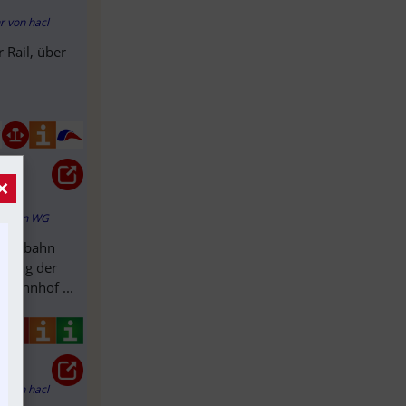
hr
von
hacl
 Rail, über
×
hr
von
WG
Lokalbahn
n Tag der
 Bahnhof ...
hr
von
hacl