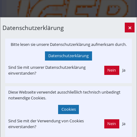
Datenschutzerklärung
×
Bitte lesen sie unsere Datenschutzerklärung aufmerksam durch.
Berliner Fahrgastverband IGEB
Datenschutzerklärung
Der Berliner Fahrgastverband IGEB e.V. vertritt die 
Interessen der Fahrgäste gegenüber Verkehrsbetrieben, 
Sind Sie mit unserer Datenschutzerklärung
Nein
Ja
Politik und Verwaltung.
einverstanden?
igeb.org
Diese Webseite verwendet ausschließlich technisch unbedingt
notwendige Cookies.
Interessensgruppen
Branchenbeitrag
Fachbeitrag
Fahrgast
In-Motion
Cookies
Kontrovers
Projekt
Radverkehr
Umwelt
Sind Sie mit der Verwendung von Cookies
Nein
Ja
Vereine & Verbände
einverstanden?