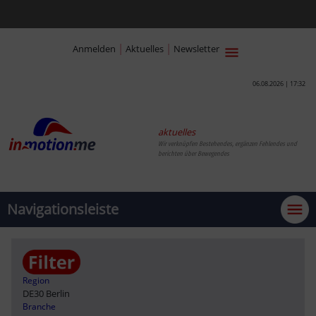
|
|
Anmelden
Aktuelles
Newsletter
06.08.2026 | 17:32
aktuelles
Wir verknüpfen Bestehendes, ergänzen Fehlendes und
berichten über Bewegendes
Navigationsleiste
Region
DE30 Berlin
Branche