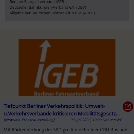
Berliner Fahrgastverband IGEB
|
Deutscher Bahnkunden-Verband e.V. (DBV)
|
Allgemeiner Deutscher Fahrrad-Club e. V. (ADFC)
Tiefpunkt Berliner Verkehrspolitik: Umwelt-
u.Verkehrsverbände kritisieren Mobilitätsgesetz
[Newslink, Presseaussendung]
03. Juli 2026, 19:00 Uhr
von
WG
aufs Schärfste | IGEB und DBV
Mit Rückendeckung der SPD greift die Berliner CDU Bus und