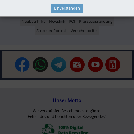
Themenbereiche
Einverstanden
Betreiber
Finanzen
Konzept | Studien | Statistik
Neubau-Infra
Newslink
POI
Presseaussendung
Strecken-Portrait
Verkehrspolitik
Unser Motto
„Wir verknüpfen Bestehendes, ergänzen
Fehlendes und berichten über Bewegendes”