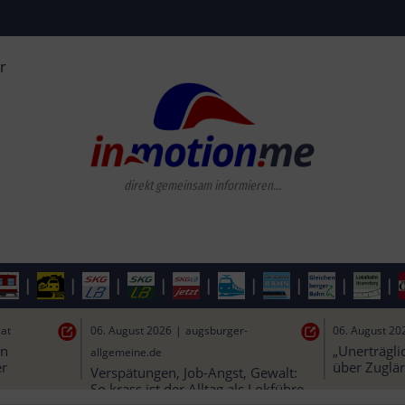
r
direkt gemeinsam informieren...
|
|
|
|
|
|
|
|
|
06. August 2026
|
faz.net
06. August 20
äste“: 
Verkehr in Mainz: 
Lkw reißt O
n Deutsche 
Straßenbahnausbau könnte besser 
Salzburger 
klappen