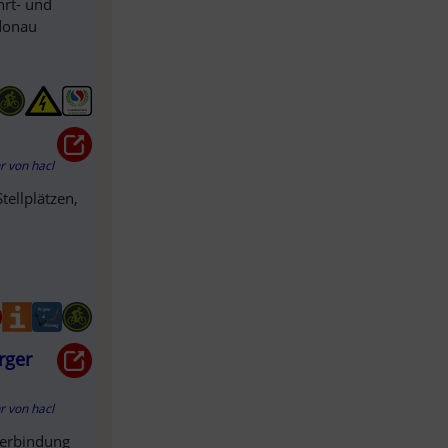
hrt- und
adonau
hr
von
hacl
tellplätzen,
rger
hr
von
hacl
verbindung