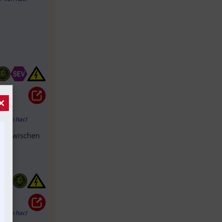
×
hr
von
hacl
ber zwischen
s
hr
von
hacl