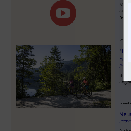
Mit d
auch 
hochm
vorarlb
"Ein
nach
[Infor
Berei
angek
meinbe
Neue
[Infor
An im