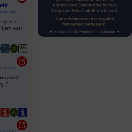
kehr
hr
von
WG
dwege neu
 Bernreiter:
hr
von
hacl
ein Zwettl
g, 9.
hr
von
hacl