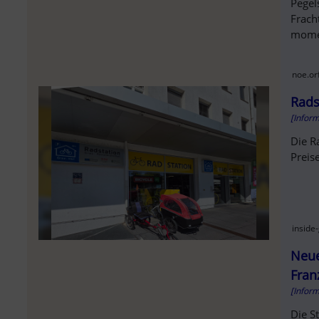
Pegel
Frach
mome
noe.orf
Rads
[Infor
Die R
Preis
inside-
Neue
Fran
[Infor
Die S