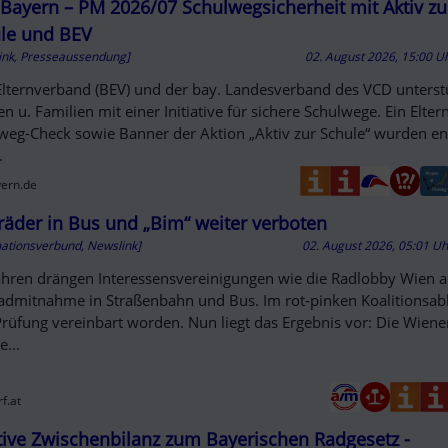
D OUT
Bayern – PM 2026/07 Schulwegsicherheit mit Aktiv zu
le und BEV
ink, Presseaussendung]
02. August 2026, 15:00 U
Elternverband (BEV) und der bay. Landesverband des VCD unterst
en u. Familien mit einer Initiative für sichere Schulwege. Ein Elter
weg-Check sowie Banner der Aktion „Aktiv zur Schule“ wurden en
.
ern.de
räder in Bus und „Bim“ weiter verboten
mationsverbund, Newslink]
02. August 2026, 05:01 U
Jahren drängen Interessensvereinigungen wie die Radlobby Wien a
admitnahme in Straßenbahn und Bus. Im rot-pinken Koalitionsa
Prüfung vereinbart worden. Nun liegt das Ergebnis vor: Die Wiene
e...
f.at
tive Zwischenbilanz zum Bayerischen Radgesetz -