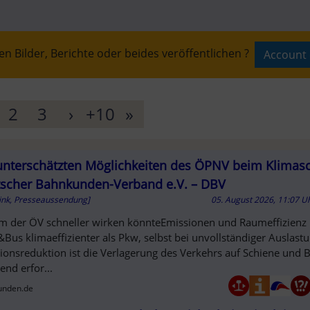
n Bilder, Berichte oder beides veröffentlichen ?
Account 
T
2
3
›
+10
»
unterschätzten Möglichkeiten des ÖPNV beim Klimasc
AUFT
scher Bahnkunden-Verband e.V. – DBV
ink, Presseaussendung]
05. August 2026, 11:07 U
 der ÖV schneller wirken könnteEmissionen und Raumeffizien
Bus klimaeffizienter als Pkw, selbst bei unvollständiger Auslastu
ionsreduktion ist die Verlagerung des Verkehrs auf Schiene und 
end erfor...
unden.de