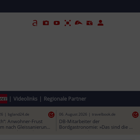
|
Videolinks
|
Regionale Partner
26
|
salzburg24.at
06. August 2026
|
augsburger-
bus-Leitung in 
allgemeine.de
Altstadt runter
Verspätungen, Job-Angst, Gewalt: 
So krass ist der Alltag als Lokführer 