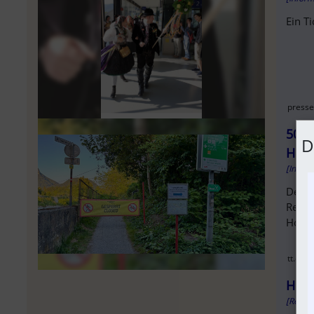
Ein T
presse
500 
D
Hoch
[Infor
Der b
Rendl
Hochw
tt.com
High
[Repor