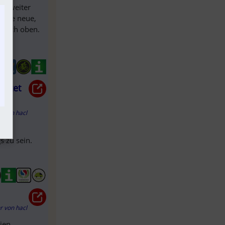
ur weiter
 eine neue,
 nach oben.
artet
hr
von
hacl
 zu sein.
hr
von
hacl
ien