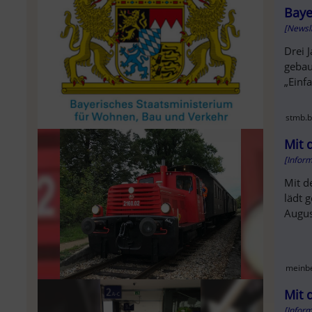
Baye
[Newsl
Drei 
gebau
„Einf
stmb.b
Mit 
[Infor
Mit d
lädt 
Augus
meinbe
Mit 
[Infor