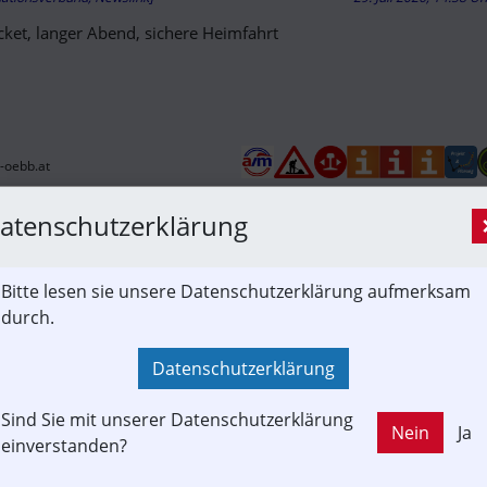
icket, langer Abend, sichere Heimfahrt
-oebb.at
Meter lange Betonmauer bei Wörgl soll Bahn vor
atenschutzerklärung
wasser schützen | Tiroler Tageszeitung Online
mationsverbund, Newslink]
28. Juli 2026, 07:00 U
Bitte lesen sie unsere Datenschutzerklärung aufmerksam
eliebte Radweg entlang der Brixentaler Ache ist bis Ende Novem
durch.
brücke und Grattenbrücke gesperrt. Grund ist die Errichtung eine
asserschutzes.
Datenschutzerklärung
Sind Sie mit unserer Datenschutzerklärung
Nein
Ja
tech für die neue Loischkopfbahn
einverstanden?
tage, Informationsverbund]
28. Juli 2026, 05:51 U