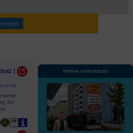
in Bayern
erstellen
hutz |
Petition unterstützen
hr
von
WG
z machen
ng. Zur
Bus