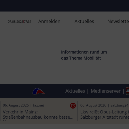
Anmelden
Aktuelles
Newslette
07.08.2026
07:31
Informationen rund um
das Thema Mobilität
Aktuelles
|
Medienserver
|
06. August 2026
|
kleinezeitung.at
06. August 2026
|
merkur.de
Zug gegen Auto: 71-jährige 
„Zumutung für alle Fahrg
Lenkerin starb bei Unfall in 
Bürgermeister kritisiere
Premstätten | Kleine Zeitung
Bahn – Chaos beim SEV