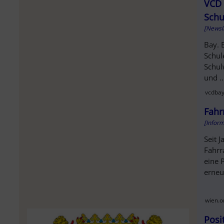
SOL
VCD 
Schu
[Newsl
Bay. 
Schul
Schul
und ..
vcdbay
Fahr
[Infor
Seit 
Fahrr
eine 
erneu
wien.or
Posi