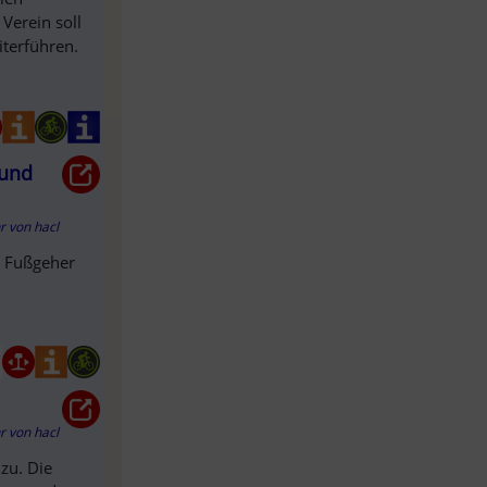
Verein soll
iterführen.
 und
hr
von
hacl
d Fußgeher
hr
von
hacl
zu. Die