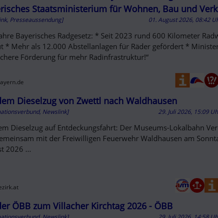
risches Staatsministerium für Wohnen, Bau und Ver
ink, Presseaussendung]
01. August 2026, 08:42 U
Jahre Bayerisches Radgesetz: * Seit 2023 rund 600 Kilometer Ra
t * Mehr als 12.000 Abstellanlagen für Räder gefördert * Minister
achere Förderung für mehr Radinfrastruktur!“
ayern.de
dem Dieselzug von Zwettl nach Waldhausen
mationsverbund, Newslink]
29. Juli 2026, 15:09 U
em Dieselzug auf Entdeckungsfahrt: Der Museums-Lokalbahn Ver
gemeinsam mit der Freiwilligen Feuerwehr Waldhausen am Sonnta
t 2026 ...
zirk.at
der ÖBB zum Villacher Kirchtag 2026 - ÖBB
mationsverbund, Newslink]
29. Juli 2026, 14:58 U