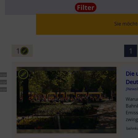
Sie möchte
SOLD OU
1
1
Die 
zeige
AUSVERK
Deut
zeige
[Newsl
zeige
Warum
Bahn&
Emiss
zwing
bahnk