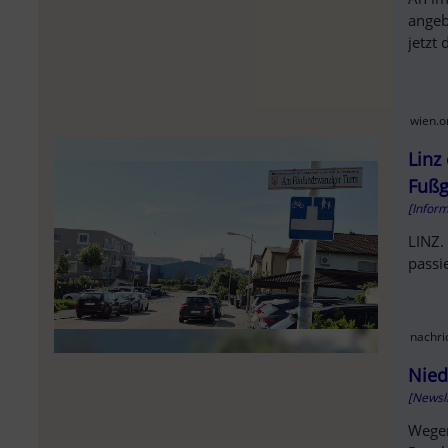
angeb
jetzt
wien.or
Linz
Fußg
[Infor
LINZ.
passi
nachri
Nied
[Newsl
Wegen