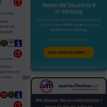
r
Rettet die Obuslinie 8
in Salzburg
hr
von
WG
Für den Erhalt der direkten Verbindung
ützen
zwischen
Neue Mitte Lehen
und dem
nbrief mit
Stadtzentrum Salzburg
.
twickelt
Jede Unterschrift zählt!
Jetzt unterschreiben →
hr
von
hacl
uf eine
Gemeinsam für einen starken öffentlichen Verkehr.
bkommen ist
r Linien
Anzeige