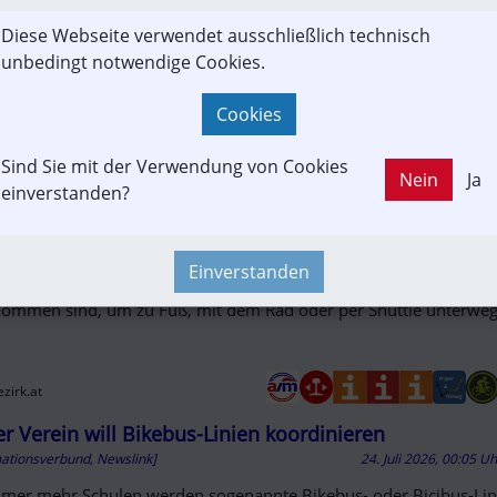
em Bikepark Brandnertal versucht das Skigebiet die Umsatzstrukt
Diese Webseite verwendet ausschließlich technisch
in Richtung Sommer zu schieben. Seit der letzten Skisaison bringt
unbedingt notwendige Cookies.
oderne Seilbahn mit eigenen Fahrradgondeln die Gäste bis ganz
Cookies
erg.orf.at
Sind Sie mit der Verwendung von Cookies
Nein
Ja
 Ticket – zwei Urlaube": Ausseerland Salzkammergut st
einverstanden?
haltige Initiative
mationsverbund, Newslink]
27. Juli 2026, 11:12 U
Einverstanden
ts jetzt stellen viele Gäste ihr Auto ab, sobald sie am Urlaubsort
ommen sind, um zu Fuß, mit dem Rad oder per Shuttle unterwegs
zirk.at
r Verein will Bikebus-Linien koordinieren
mationsverbund, Newslink]
24. Juli 2026, 00:05 U
mer mehr Schulen werden sogenannte Bikebus- oder Bicibus-Lin