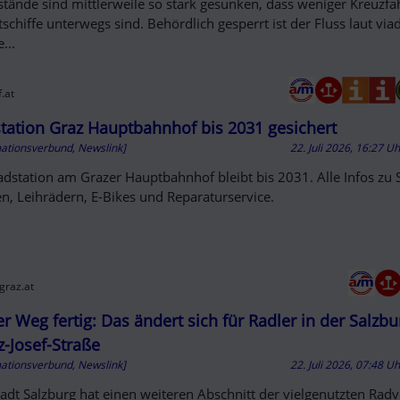
stände sind mittlerweile so stark gesunken, dass weniger Kreuzfa
tschiffe unterwegs sind. Behördlich gesperrt ist der Fluss laut vi
...
.at
tation Graz Hauptbahnhof bis 2031 gesichert
mationsverbund, Newslink]
22. Juli 2026, 16:27 U
adstation am Grazer Hauptbahnhof bleibt bis 2031. Alle Infos zu S
en, Leihrädern, E-Bikes und Reparaturservice.
graz.at
r Weg fertig: Das ändert sich für Radler in der Salzbu
z-Josef-Straße
mationsverbund, Newslink]
22. Juli 2026, 07:48 U
tadt Salzburg hat einen weiteren Abschnitt der vielgenutzten Rad