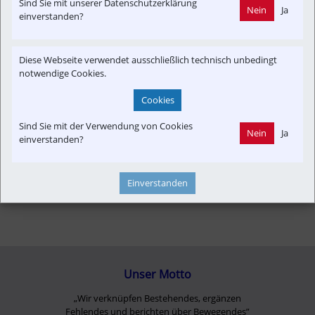
Themenbereiche
Sind Sie mit unserer Datenschutzerklärung
Nein
Ja
einverstanden?
Betreiber
Fahrzeug-Portrait
Informationsverbund
Infrastruktur
Konzept | Studien | Statistik
Neubau-Infra
Diese Webseite verwendet ausschließlich technisch unbedingt
Newslink
Reportage
Strecken-Portrait
Time-Event
notwendige Cookies.
Verkehrspolitik
Cookies
Sind Sie mit der Verwendung von Cookies
Nein
Ja
einverstanden?
Einverstanden
Unser Motto
„Wir verknüpfen Bestehendes, ergänzen
Fehlendes und berichten über Bewegendes”