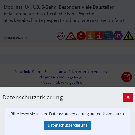
Mobilität. U4, U3, S-Bahn: Besonders viele Baustellen
belasten heuer das öffentliche Netz. Welche
Streckenabschnitte gesperrt sind und wie man sie umfährt.
diepresse.com
Newslink: Klicken Sie hier um auf den externen Artikel von
diepresse.com
 zu gelangen.
(Neuer Tab wird geöffnet)
Datenschutzerklärung
×
Interessensgruppen
Austria-In-Motion
Baustelle
Branchenbeitrag
Fachbeitrag
Bitte lesen sie unsere Datenschutzerklärung aufmerksam durch.
Fahrgast
Projekt
SEV
Störung
Datenschutzerklärung