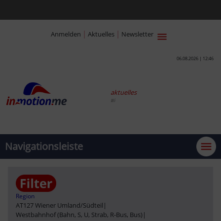
|
|
Anmelden
Aktuelles
Newsletter
06.08.2026 | 12:46
aktuelles
Wir v
Navigationsleiste
Region
AT127 Wiener Umland/Südteil
|
Westbahnhof (Bahn, S, U, Strab, R-Bus, Bus)
|