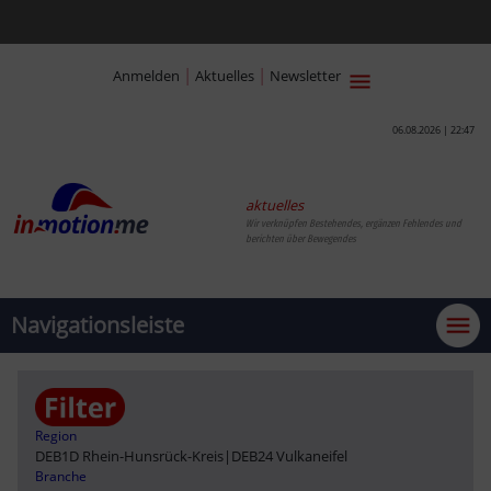
|
|
Anmelden
Aktuelles
Newsletter
06.08.2026 | 22:47
aktuelles
Wir verknüpfen Bestehendes, ergänzen Fehlendes und
berichten über Bewegendes
Navigationsleiste
Region
DEB1D Rhein-Hunsrück-Kreis
|
DEB24 Vulkaneifel
Branche