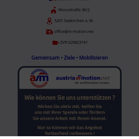
Moosstraße 36/2
5201 Seekirchen a. W.
office@in-motion.me
ZVR 029823161
Gemeinsam • Ziele • Mobilisieren