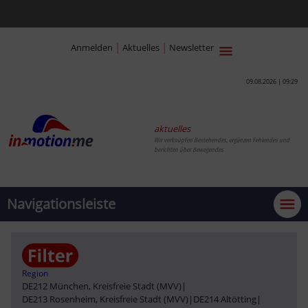
|
|
Anmelden
Aktuelles
Newsletter
09.08.2026 | 09:29
aktuelles
Wir verknüpfen Bestehendes, ergänzen Fehlendes und
berichten über Bewegendes
Navigationsleiste
Region
DE212 München, Kreisfreie Stadt (MVV)
|
DE213 Rosenheim, Kreisfreie Stadt (MVV)
|
DE214 Altötting
|