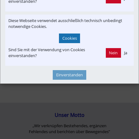
einverstanden?
Informationsverbund
Infrastruktur
Konzept | Studien | Statistik
Newslink
Strecken-Portrait
Diese Webseite verwendet ausschließlich technisch unbedingt
Ticket&Tarif
Time-Event
Verkehrspolitik
notwendige Cookies.
Cookies
Sind Sie mit der Verwendung von Cookies
Nein
Ja
einverstanden?
Einverstanden
Unser Motto
„Wir verknüpfen Bestehendes, ergänzen
Fehlendes und berichten über Bewegendes”