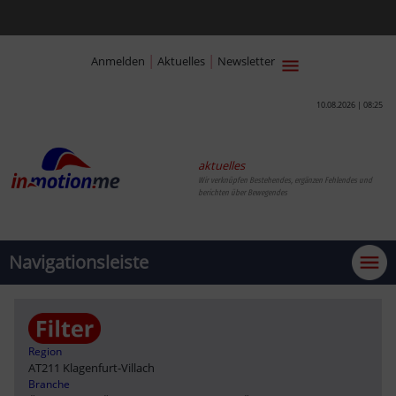
|
|
Anmelden
Aktuelles
Newsletter
10.08.2026 | 08:25
aktuelles
Wir verknüpfen Bestehendes, ergänzen Fehlendes und
berichten über Bewegendes
Navigationsleiste
Region
AT211 Klagenfurt-Villach
Branche