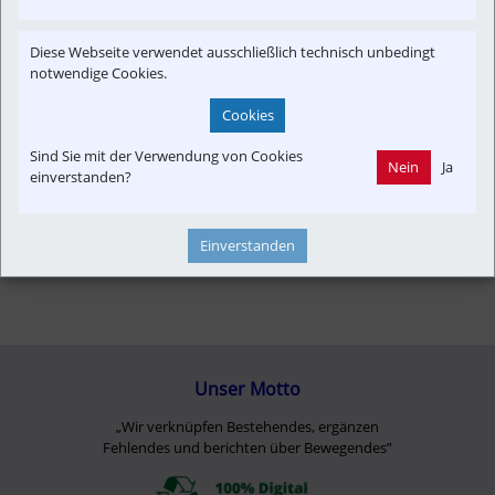
Neubau-Infra
Betreiber
Konzept | Studien | Statistik
Infrastruktur
Finanzen
Diese Webseite verwendet ausschließlich technisch unbedingt
notwendige Cookies.
Cookies
Sind Sie mit der Verwendung von Cookies
Nein
Ja
einverstanden?
Einverstanden
Unser Motto
„Wir verknüpfen Bestehendes, ergänzen
Fehlendes und berichten über Bewegendes”