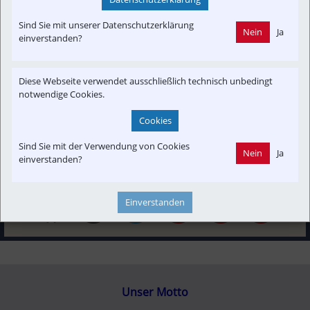
Anzeige
Sind Sie mit unserer Datenschutzerklärung
Nein
Ja
Themenbereiche
einverstanden?
Betreiber
Fahrzeug-Portrait
Informationsverbund
Infrastruktur
Konzept | Studien | Statistik
Neubau-Infra
Diese Webseite verwendet ausschließlich technisch unbedingt
notwendige Cookies.
Newslink
Presseaussendung
Reportage
Strecken-Portrait
Time-Event
Cookies
Sind Sie mit der Verwendung von Cookies
Nein
Ja
einverstanden?
Einverstanden
Unser Motto