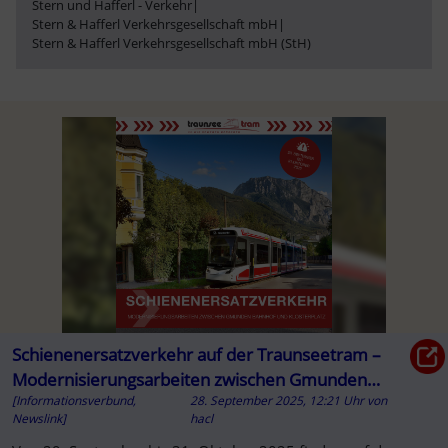
Stern und Hafferl - Verkehr
|
Stern & Hafferl Verkehrsgesellschaft mbH
|
Stern & Hafferl Verkehrsgesellschaft mbH (StH)
Schienenersatzverkehr auf der Traunseetram –
Modernisierungsarbeiten zwischen Gmunden
[Informationsverbund,
28. September 2025, 12:21 Uhr
von
Bahnhof und Klosterplatz
Newslink]
hacl