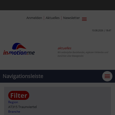
|
|
Anmelden
Aktuelles
Newsletter
10.08.2026 | 18:47
aktuelles
Wir verknüpfen Bestehendes, ergänzen Fehlendes und
berichten über Bewegendes
Navigationsleiste
Region
AT315 Traunviertel
Branche