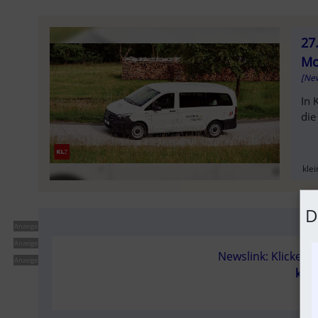
27
Mo
[New
In 
die
SOLD OU
klei
D
Anzeige
Anzeige
Newslink: Klicken 
Anzeige
klei
(N