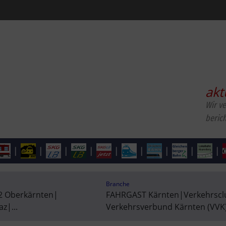
akt
Wir v
beric
|
|
|
|
|
|
|
|
|
Branche
2 Oberkärnten
|
FAHRGAST Kärnten
|
Verkehrscl
az
|
...
Verkehrsverbund Kärnten (VVK)