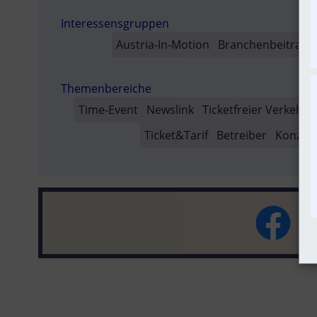
AUSVER
Interessensgruppen
SO
Austria-In-Motion
Branchenbeitrag
Themenbereiche
Time-Event
Newslink
Ticketfreier Verkehr
Ticket&Tarif
Betreiber
Konzept 