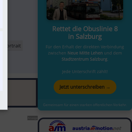
nde
Rettet die Obuslinie 8
in Salzburg
n-Portrait
Für den Erhalt der direkten Verbindung
zwischen
Neue Mitte Lehen
und dem
Stadtzentrum Salzburg
.
Jede Unterschrift zählt!
Jetzt unterschreiben →
Gemeinsam für einen starken öffentlichen Verkehr.
Anzeige