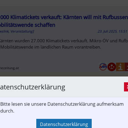
.000 Klimatickets verkauft: Kärnten will mit Rufbussen
bilitätswende schaffen
slink, Veranstaltung]
23. Juli 2025, 15:5
Kärnten wurden 27.000 Klimatickets verkauft. Mikro-ÖV und Rufb
 Mobilitätswende im ländlichen Raum vorantreiben.
T
nezeitung.at
atenschutzerklärung
Sie hier um auf den externen Artikel von
Bitte lesen sie unsere Datenschutzerklärung aufmerksam
nezeitung.at
 zu gelangen.
durch.
euer Tab wird geöffnet)
Datenschutzerklärung