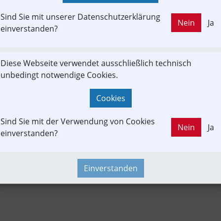
KAUFT
Sind Sie mit unserer Datenschutzerklärung
Nein
Ja
LD OUT
einverstanden?
Fachbeitrag
Fahrgast
Projekt
Umwelt
Vereine & Verbä
Diese Webseite verwendet ausschließlich technisch
unbedingt notwendige Cookies.
Verkehrspolitik
Veranstaltung
Fahrzeug-Portrait
Strecke
| Studien | Statistik
Public Shares
Personal
Finanzen
Cookies
Sind Sie mit der Verwendung von Cookies
Nein
Ja
einverstanden?
Einverstanden