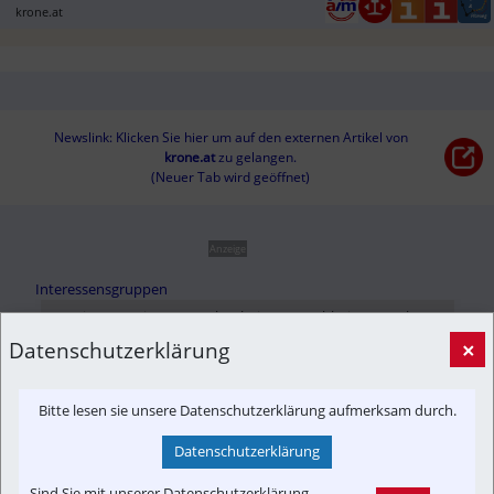
krone.at
Newslink: Klicken Sie hier um auf den externen Artikel von
krone.at
 zu gelangen.
(Neuer Tab wird geöffnet)
Anzeige
Interessensgruppen
Austria-In-Motion
Branchenbeitrag
Fachbeitrag
Fahrgast
Datenschutzerklärung
×
Projekt
Bitte lesen sie unsere Datenschutzerklärung aufmerksam durch.
Anzeige
Datenschutzerklärung
Themenbereiche
Sind Sie mit unserer Datenschutzerklärung
Fahrzeug-Portrait
Finanzen
Infrastruktur