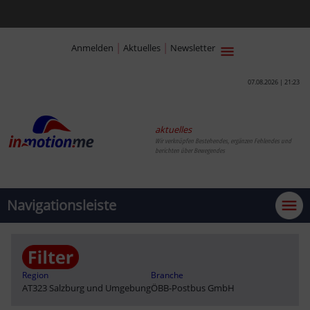
|
|
Anmelden
Aktuelles
Newsletter
07.08.2026 | 21:23
aktuelles
Wir verknüpfen Bestehendes, ergänzen Fehlendes und
berichten über Bewegendes
Navigationsleiste
Region
Branche
AT323 Salzburg und Umgebung
ÖBB-Postbus GmbH