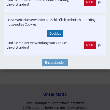
Nein
Ja
einverstanden?
Konzept | Studien | Statistik
Neubau-Infra
Newslink
POI
Public Shares
Strecken-Portrait
Time-Event
Diese Webseite verwendet ausschließlich technisch unbedingt
Verkehrspolitik
notwendige Cookies.
Cookies
Sind Sie mit der Verwendung von Cookies
Nein
Ja
einverstanden?
Einverstanden
Unser Motto
„Wir verknüpfen Bestehendes, ergänzen
Fehlendes und berichten über Bewegendes”