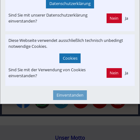
Datenschutzerklärung
Interessensgruppen
Anrainer
Baustelle
Branchenbeitrag
Fachbeitrag
Sind Sie mit unserer Datenschutzerklärung
Nein
Ja
In-Motion
Projekt
SEV
Störung
einverstanden?
Themenbereiche
Diese Webseite verwendet ausschließlich technisch unbedingt
Betreiber
Finanzen
Historisch
Infrastruktur
notwendige Cookies.
Konzept | Studien | Statistik
Neubau-Infra
Newslink
Cookies
Time-Event
Sind Sie mit der Verwendung von Cookies
Nein
Ja
einverstanden?
Einverstanden
Unser Motto