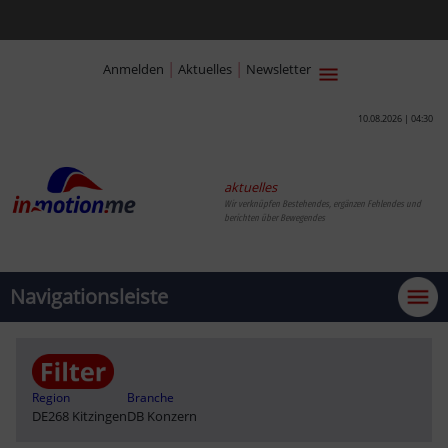
|
|
Anmelden
Aktuelles
Newsletter
10.08.2026 | 04:30
aktuelles
Wir verknüpfen Bestehendes, ergänzen Fehlendes und
berichten über Bewegendes
Navigationsleiste
Region
Branche
DE268 Kitzingen
DB Konzern