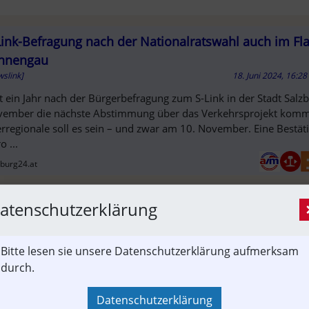
Link-Befragung nach der Nationalratswahl auch im Fl
nnengau
slink]
18. Juni 2024, 16:2
t ein Jahr nach der Bürgerbefragung zum S-Link in der Stadt Salz
ember die nächste Abstimmung über das Verkehrsprojekt komm
rregionale soll es sein – und zwar am 10. November. Eine Bestä
o ...
T
zburg24.at
atenschutzerklärung
Sie hier um auf den externen Artikel von
Bitte lesen sie unsere Datenschutzerklärung aufmerksam
zburg24.at
 zu gelangen.
durch.
euer Tab wird geöffnet)
Datenschutzerklärung