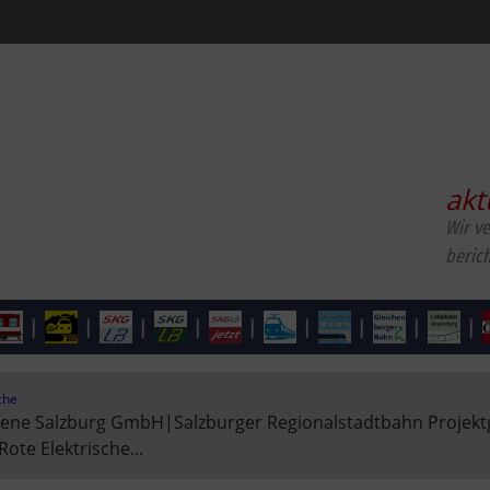
akt
Wir v
beric
|
|
|
|
|
|
|
|
|
che
iene Salzburg GmbH
|
Salzburger Regionalstadtbahn Projektg
Rote Elektrische
...