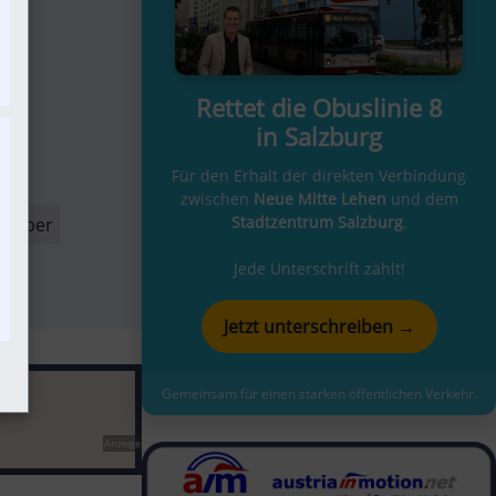
Rettet die Obuslinie 8
in Salzburg
Für den Erhalt der direkten Verbindung
zwischen
Neue Mitte Lehen
und dem
Stadtzentrum Salzburg
.
treiber
Jede Unterschrift zählt!
Jetzt unterschreiben →
Gemeinsam für einen starken öffentlichen Verkehr.
Anzeige