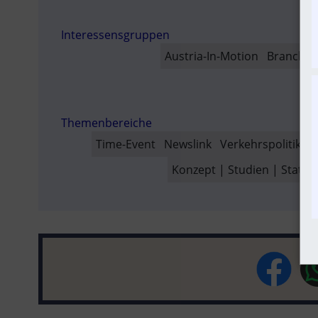
AUSVER
SO
Interessensgruppen
Austria-In-Motion
Branchen
Themenbereiche
Time-Event
Newslink
Verkehrspolitik
F
Konzept | Studien | Statist