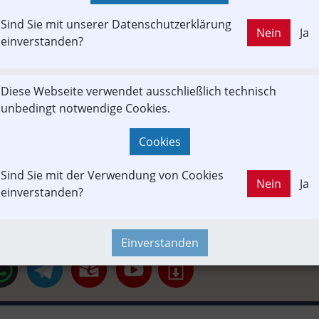
KAUFT
Sind Sie mit unserer Datenschutzerklärung
Nein
Ja
LD OUT
einverstanden?
beitrag
Fachbeitrag
Fahrgast
Projekt
Projekt RSB
Diese Webseite verwendet ausschließlich technisch
unbedingt notwendige Cookies.
Cookies
ahrzeug-Portrait
Strecken-Portrait
POI
Neubau-Infra
Be
ik
Forschung & Innovation
Infrastruktur
Finanzen
Sind Sie mit der Verwendung von Cookies
Nein
Ja
einverstanden?
Einverstanden