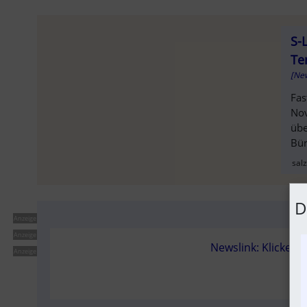
S-
Te
[New
Fas
Nov
übe
Bür
SOLD OU
sal
D
Anzeige
Anzeige
Newslink: Klicken 
Anzeige
sal
(N