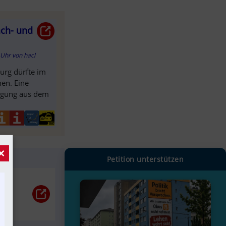
ach- und
8 Uhr
von
hacl
burg dürfte im
en. Eine
tigung aus dem
×
Petition unterstützen