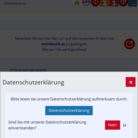
meinbezirk.at
Newslink: Klicken Sie hier um auf den externen Artikel von
meinbezirk.at
 zu gelangen.
(Neuer Tab wird geöffnet)
Interessensgruppen
Anrainer
Austria-In-Motion
Branchenbeitrag
Fachbeitrag
Datenschutzerklärung
×
Fahrgast
Kontrovers
Projekt
Bitte lesen sie unsere Datenschutzerklärung aufmerksam durch.
Themenbereiche
Datenschutzerklärung
Betreiber
Fahrzeug-Portrait
Informationsverbund
Infrastruktur
Konzept | Studien | Statistik
Newslink
Sind Sie mit unserer Datenschutzerklärung
Nein
Ja
einverstanden?
PKW & LKW
Park&Ride
Strecken-Portrait
Time-Event