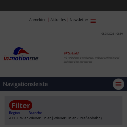
|
|
Anmelden
Aktuelles
Newsletter
08.08.2026 | 06:50
aktuelles
Wir verknüpfen Bestehendes, ergänzen Fehlendes und
berichten über Bewegendes
Navigationsleiste
Region
Branche
AT130 Wien
Wiener Linien
|
Wiener Linien (Straßenbahn)