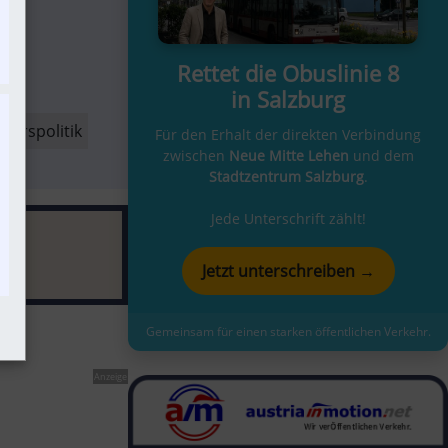
Rettet die Obuslinie 8
in Salzburg
ehrspolitik
Für den Erhalt der direkten Verbindung
zwischen
Neue Mitte Lehen
und dem
Stadtzentrum Salzburg
.
Jede Unterschrift zählt!
Jetzt unterschreiben →
Gemeinsam für einen starken öffentlichen Verkehr.
Anzeige