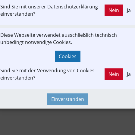
Sind Sie mit unserer Datenschutzerklärung
LD OUT
Nein
Ja
chbeitrag
Güterverkehr
In-Motion
Projekt
einverstanden?
Diese Webseite verwendet ausschließlich technisch
r
Konzept | Studien | Statistik
Newslink
Time-Event
Verk
unbedingt notwendige Cookies.
Cookies
Sind Sie mit der Verwendung von Cookies
Nein
Ja
einverstanden?
Einverstanden