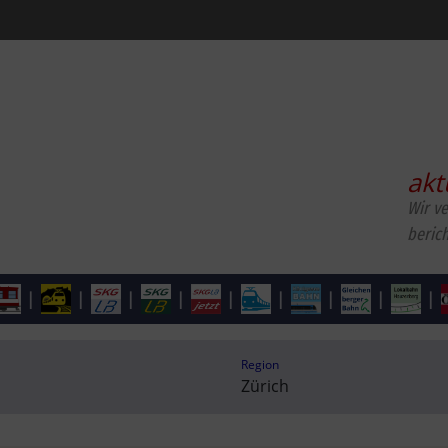
akt
Wir v
beric
|
|
|
|
|
|
|
|
|
Region
Zürich