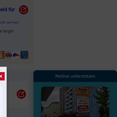
eld für
1 Uhr
von
hacl
e länger
×
Petition unterstützen