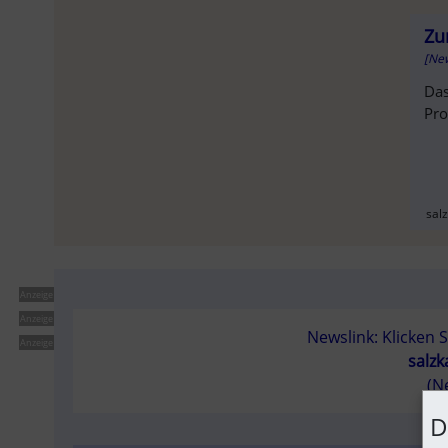
Zu
[Ne
Das
Pro
SOLD OU
sal
Anzeige
AUSVER
Anzeige
Newslink: Klicken 
Anzeige
salz
(N
D