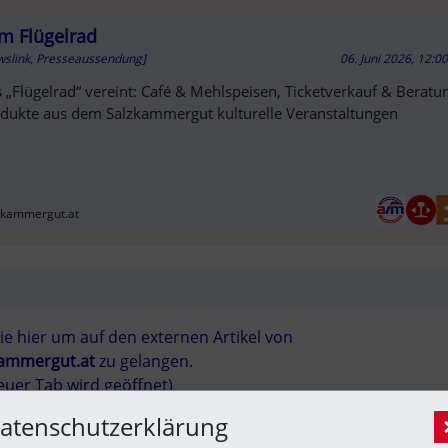
m Flügelrad
wslink, Presseaussendung]
06. Juni 2026, 12:0
 „Flügelrad“ vereint: Café & Mehlspeisen, Ticketverkauf & Beratu
dukte aus dem Salzkammergut kulturelle Veranstaltungen
T
zkammergut.at
KAUFT
Sie hier um auf den externen Artikel von
kammergut.at
 zu gelangen.
euer Tab wird geöffnet)
atenschutzerklärung