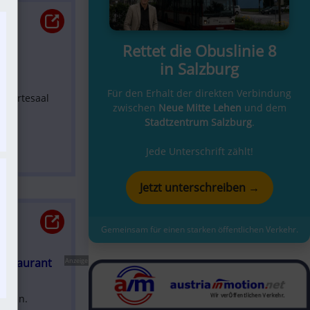
Rettet die Obuslinie 8
ür 
in Salzburg
Für den Erhalt der direkten Verbindung
 Wartesaal 
zwischen
Neue Mitte Lehen
und dem
Stadtzentrum Salzburg
.
Jede Unterschrift zählt!
Jetzt unterschreiben →
Gemeinsam für einen starken öffentlichen Verkehr.
Restaurant 
Anzeige
ssen. 