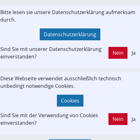
LD OUT
Bitte lesen sie unsere Datenschutzerklärung aufmerksam
durch.
nhof Bad Ischl mit neuem Leben - Dokumentationszentrum f
opäische Eisenbahnforschung Café Zum Flügelrad Buffet
Datenschutzerklärung
Flügelrad im Bahnhof Bad Ischl - Café / Restaurant im ehemaligen
Sind Sie mit unserer Datenschutzerklärung
1. Klasse. Doku von Dr. Michael Populorum
Nein
Ja
einverstanden?
mentationszentrum-eisenbahnforschung.org
Diese Webseite verwendet ausschließlich technisch
unbedingt notwendige Cookies.
Cookies
Sind Sie mit der Verwendung von Cookies
schalter in Bad Ischl schließt: Zug-Tickets künftig auch im 
Nein
Ja
einverstanden?
fen
ter Bahnschalter im Inneren Salzkammergut nun für immer geschlo