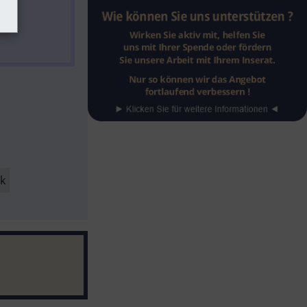
ve 
k