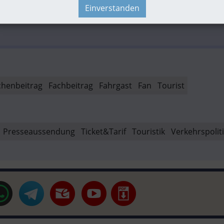
ronomiebetrieb „Zum Flügelrad Bahnhof Bad Ischl“ bietet Alternati
Einverstanden
ezirk.at
henbeitrag
Fachbeitrag
Fahrgast
Fan
Tourist
Presseaussendung
Ticket&Tarif
Touristik
Verkehrspoliti