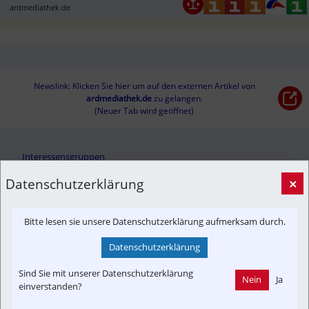
ardmediathek.de
Newslink: Klicken Sie hier um auf den externen Artikel von
ardmediathek.de
 zu gelangen.
(Neuer Tab wird geöffnet)
Interessensgruppen
Branchenbeitrag
Fachbeitrag
Fahrgast
Fan
In-Motion
Datenschutzerklärung
×
Tourist
Bitte lesen sie unsere Datenschutzerklärung aufmerksam durch.
Themenbereiche
Datenschutzerklärung
Reportage
Time-Event
Historisch
Informationsverbund
Newslink
Touristik
Fahrzeug-Portrait
Strecken-Portrait
Sind Sie mit unserer Datenschutzerklärung
Nein
Ja
einverstanden?
Betreiber
Denkmalschutz
Konzept | Studien | Statistik