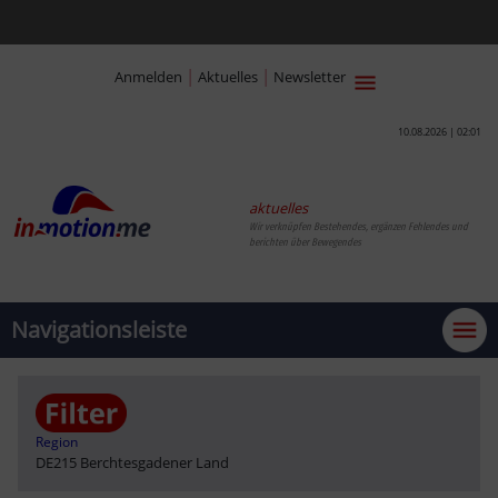
|
|
Anmelden
Aktuelles
Newsletter
10.08.2026 | 02:01
aktuelles
Wir verknüpfen Bestehendes, ergänzen Fehlendes und
berichten über Bewegendes
Navigationsleiste
Region
DE215 Berchtesgadener Land