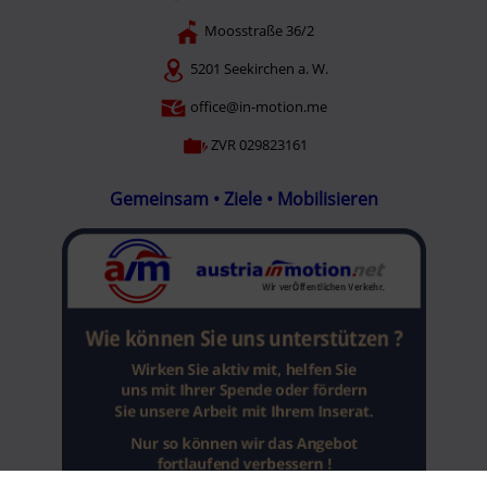
Moosstraße 36/2
5201 Seekirchen a. W.
office@in-motion.me
ZVR 029823161
Gemeinsam • Ziele • Mobilisieren