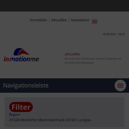
|
|
Anmelden
Aktuelles
Newsletter
06.08.2026 | 04:29
aktuelles
Wir verknüpfen Bestehendes, ergänzen Fehlendes und
berichten über Bewegendes
Navigationsleiste
Region
AT226 Westliche Obersteiermark
|
AT321 Lungau