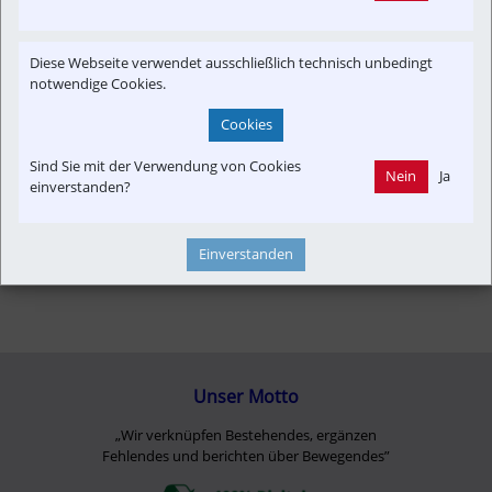
Informationsverbund
Infrastruktur
Konzept | Studien | Statistik
Newslink
Time-Event
Diese Webseite verwendet ausschließlich technisch unbedingt
Verkehrspolitik
notwendige Cookies.
Cookies
Sind Sie mit der Verwendung von Cookies
Nein
Ja
einverstanden?
Einverstanden
Unser Motto
„Wir verknüpfen Bestehendes, ergänzen
Fehlendes und berichten über Bewegendes”