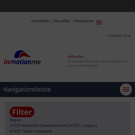
|
|
Anmelden
Aktuelles
Newsletter
07.08.2026 | 07:28
aktuelles
Wir verknüpfen Bestehendes, ergänzen Fehlendes und
berichten über Bewegendes
Navigationsleiste
Region
AT226 Westliche Obersteiermark
|
AT321 Lungau
|
AT335 Tiroler Unterland