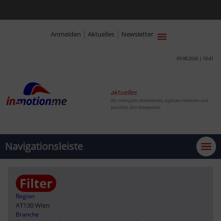
|
|
Anmelden
Aktuelles
Newsletter
09.08.2026 | 10:41
aktuelles
Wir verknüpfen Bestehendes, ergänzen Fehlendes und
berichten über Bewegendes
Navigationsleiste
Region
AT130 Wien
Branche