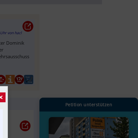
1 Uhr
von
hacl
eter Dominik
er
ehrsausschuss
×
Petition unterstützen