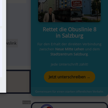
Rettet die Obuslinie 8
in Salzburg
Newslink
Für den Erhalt der direkten Verbindung
zwischen
Neue Mitte Lehen
und dem
Stadtzentrum Salzburg
.
Jede Unterschrift zählt!
Jetzt unterschreiben →
Gemeinsam für einen starken öffentlichen Verkehr.
Anzeige