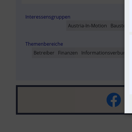
AUSVER
Interessensgruppen
SO
Austria-In-Motion
Baustelle
Themenbereiche
Betreiber
Finanzen
Informationsverbund
T