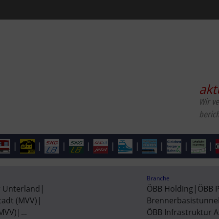
akt
Wir v
beric
|
|
|
|
|
|
|
|
|
Branche
r Unterland
|
ÖBB Holding
|
ÖBB 
tadt (MVV)
|
Brennerbasistunnel
(MVV)
|
...
ÖBB Infrastruktur 