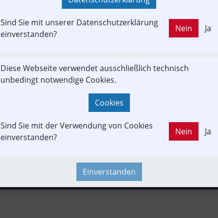
KAUFT
Sind Sie mit unserer Datenschutzerklärung
Nein
Ja
einverstanden?
LD OUT
Branchenbeitrag
Fachbeitrag
Kontrovers
Projekt
Diese Webseite verwendet ausschließlich technisch
unbedingt notwendige Cookies.
Infrastruktur
Konzept | Studien | Statistik
Neubau-Infra
Cookies
ime-Event
Verkehrspolitik
Sind Sie mit der Verwendung von Cookies
Nein
Ja
einverstanden?
Einverstanden