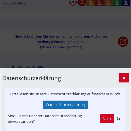
erzbergbahn.at
Newslink: Klicken Sie hier um auf den externen Artikel von
erzbergbahn.at
 zu gelangen.
(Neuer Tab wird geöffnet)
Interessensgruppen
Austria-In-Motion
Branchenbeitrag
Fachbeitrag
Fahrgast
Datenschutzerklärung
×
Fan
Tourist
Vereine & Verbände
Bitte lesen sie unsere Datenschutzerklärung aufmerksam durch.
Themenbereiche
Datenschutzerklärung
Time-Event
Historisch
Newslink
Touristik
Sonderfahrt
Fahrzeug-Portrait
Strecken-Portrait
POI
Betreiber
Sind Sie mit unserer Datenschutzerklärung
Nein
Ja
einverstanden?
Denkmalschutz
Konzept | Studien | Statistik
Infrastruktur