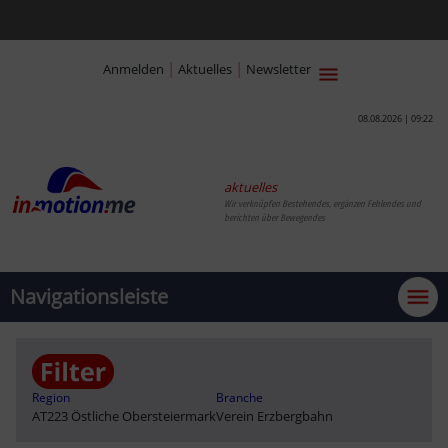
|
|
Anmelden
Aktuelles
Newsletter
08.08.2026 | 09:22
aktuelles
Wir verknüpfen Bestehendes, ergänzen Fehlendes und
berichten über Bewegendes
Navigationsleiste
Region
Branche
AT223 Östliche Obersteiermark
Verein Erzbergbahn