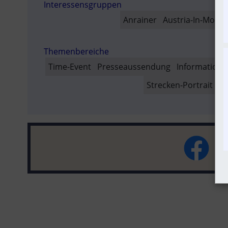
Interessensgruppen
SO
Anrainer
Austria-In-Motio
Themenbereiche
Time-Event
Presseaussendung
Information
Strecken-Portrait
PO