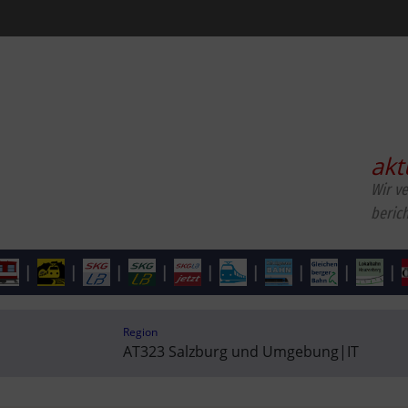
akt
Wir v
beric
|
|
|
|
|
|
|
|
|
Region
AT323 Salzburg und Umgebung
|
IT