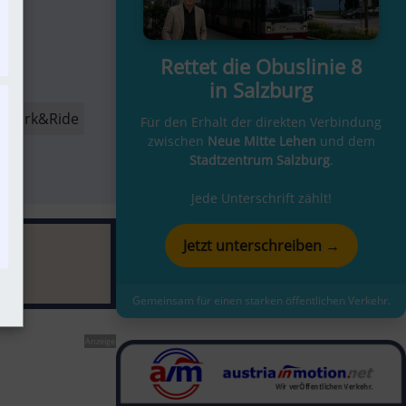
Rettet die Obuslinie 8
in Salzburg
Park&Ride
Für den Erhalt der direkten Verbindung
zwischen
Neue Mitte Lehen
und dem
Stadtzentrum Salzburg
.
Jede Unterschrift zählt!
Jetzt unterschreiben →
Gemeinsam für einen starken öffentlichen Verkehr.
Anzeige