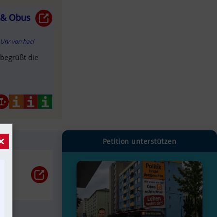
r & Obus
2 Uhr
von
hacl
 begrüßt die
×
Petition unterstützen