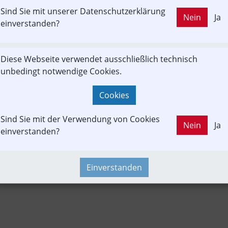
Sind Sie mit unserer Datenschutzerklärung
LD OUT
Nein
Ja
n
Branchenbeitrag
Fachbeitrag
Fahrgast
Tourist
einverstanden?
Diese Webseite verwendet ausschließlich technisch
sverbund
Newslink
PKW & LKW
Verkehrspolitik
Touristik
unbedingt notwendige Cookies.
I
Konzept | Studien | Statistik
Infrastruktur
Cookies
Sind Sie mit der Verwendung von Cookies
Nein
Ja
einverstanden?
Einverstanden