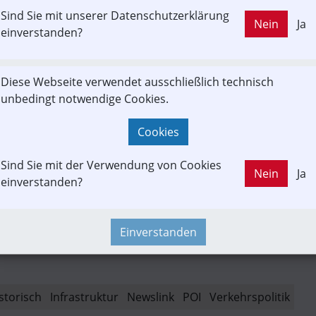
Sind Sie mit unserer Datenschutzerklärung
LD OUT
Nein
Ja
einverstanden?
nRailwayMap  |  Weitra
Diese Webseite verwendet ausschließlich technisch
RailwayMap - An OpenStreetMap-based project for creating a map
unbedingt notwendige Cookies.
d's railway infrastructure.
railwaymap.org
Cookies
Sind Sie mit der Verwendung von Cookies
Nein
Ja
einverstanden?
-Motion
Fachbeitrag
Fan
Projekt
Einverstanden
storisch
Infrastruktur
Newslink
POI
Verkehrspolitik