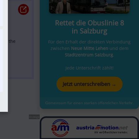
Rettet die Obuslinie 8
in Salzburg
 of the 
Für den Erhalt der direkten Verbindung
zwischen
Neue Mitte Lehen
und dem
Stadtzentrum Salzburg
.
Jede Unterschrift zählt!
Jetzt unterschreiben →
Gemeinsam für einen starken öffentlichen Verkehr.
Anzeige