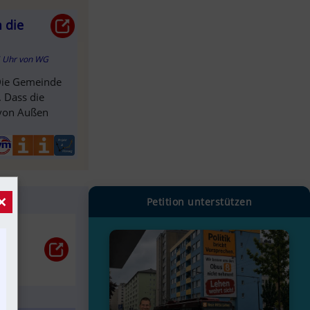
 die
5 Uhr
von
WG
 Die Gemeinde
. Dass die
 von Außen
×
Petition unterstützen