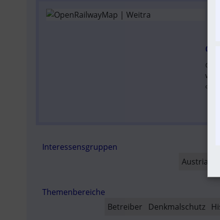
SO
Ope
Open
worl
open
Interessensgruppen
Austria-In
Themenbereiche
Betreiber
Denkmalschutz
Hi