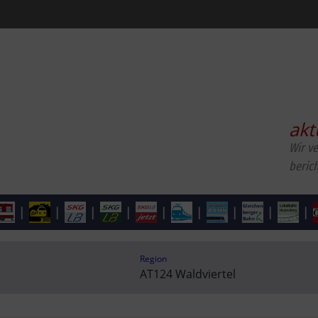
akt
Wir v
beric
|
|
|
|
|
|
|
|
|
Region
AT124 Waldviertel