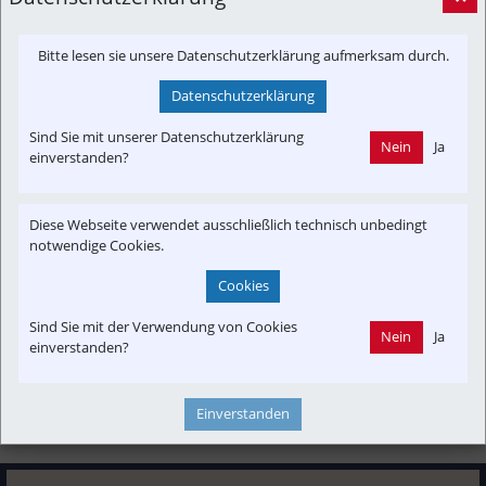
Kippt das Höchstgericht die neue Mauthausenbrücke?
MAUTHAUSEN, WIEN. Neues Gutachten kritisiert geplante 
Bitte lesen sie unsere Datenschutzerklärung aufmerksam durch.
Schutzmaßnahmen für Mittelspecht als unzureichend, nun 
drohen weitere Verzögerungen
Datenschutzerklärung
nachrichten.at
Sind Sie mit unserer Datenschutzerklärung
Nein
Ja
einverstanden?
Interessensgruppen
Austria-In-Motion
Branchenbeitrag
Fachbeitrag
Diese Webseite verwendet ausschließlich technisch unbedingt
Kontrovers
Projekt
notwendige Cookies.
Cookies
Themenbereiche
Betreiber
Finanzen
Konzept | Studien | Statistik
Sind Sie mit der Verwendung von Cookies
Nein
Ja
einverstanden?
Neubau-Infra
Newslink
PKW & LKW
POI
Strecken-Portrait
Verkehrspolitik
Einverstanden