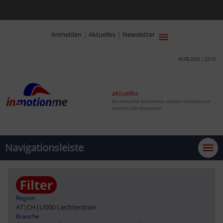
|
|
Anmelden
Aktuelles
Newsletter
06.08.2026 | 22:10
aktuelles
Wir verknüpfen Bestehendes, ergänzen Fehlendes und
berichten über Bewegendes
Navigationsleiste
Region
AT
|
CH
|
LI000 Liechtenstein
Branche