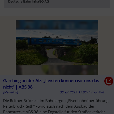
Deutsche Bahn InfraGO AG
Garching an der Alz: „Leisten können wir uns das
nicht“ | ABS 38
[Newslink]
30. Juli 2025, 15:00 Uhr
von
WG
Die Reither Brücke – im Bahnjargon „Eisenbahnüberführung
Reiterbrück-Reith“ –wird auch nach dem Ausbau der
Bahnstrecke ABS 38 eine Engstelle für den Straßenverkehr