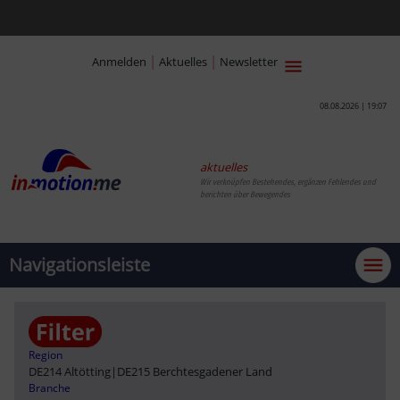
|
|
Anmelden
Aktuelles
Newsletter
08.08.2026 | 19:07
aktuelles
Wir verknüpfen Bestehendes, ergänzen Fehlendes und
berichten über Bewegendes
Navigationsleiste
Region
DE214 Altötting
|
DE215 Berchtesgadener Land
Branche