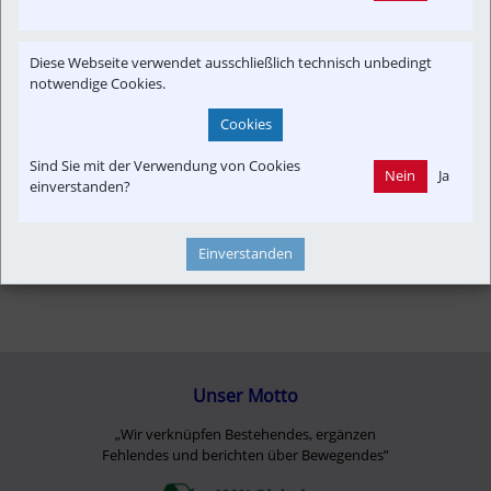
PKW & LKW
Verkehrspolitik
Touristik
Park&Ride
COVID-19
Fahrzeug-Portrait
Strecken-Portrait
POI
Diese Webseite verwendet ausschließlich technisch unbedingt
Infrastruktur
notwendige Cookies.
Cookies
Sind Sie mit der Verwendung von Cookies
Nein
Ja
einverstanden?
Einverstanden
Unser Motto
„Wir verknüpfen Bestehendes, ergänzen
Fehlendes und berichten über Bewegendes”