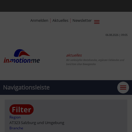
|
|
Anmelden
Aktuelles
Newsletter
06.08.2026 | 09:05
aktuelles
Wir verknüpfen Bestehendes, ergänzen Fehlendes und
berichten über Bewegendes
Navigationsleiste
Region
AT323 Salzburg und Umgebung
Branche