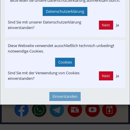
Bitte lesen sie unsere Datenschutzerklärung aufmerksam durch.
Datenschutzerklärung
Interessensgruppen
Sind Sie mit unserer Datenschutzerklärung
Nein
Ja
Austria-In-Motion
Baustelle
Branchenbeitrag
Fachbeitrag
einverstanden?
Fahrgast
Fan
Projekt
Tourist
Diese Webseite verwendet ausschließlich technisch unbedingt
notwendige Cookies.
Themenbereiche
Betreiber
Konzept | Studien | Statistik
Neubau-Infra
Cookies
Newslink
PKW & LKW
POI
Strecken-Portrait
Touristik
Sind Sie mit der Verwendung von Cookies
Nein
Ja
Verkehrspolitik
einverstanden?
Einverstanden