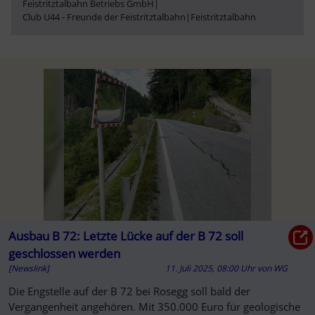
Feistritztalbahn Betriebs GmbH
|
Club U44 - Freunde der Feistritztalbahn
|
Feistritztalbahn
Ausbau B 72: Letzte Lücke auf der B 72 soll
geschlossen werden
[Newslink]
11. Juli 2025, 08:00 Uhr
von
WG
Die Engstelle auf der B 72 bei Rosegg soll bald der
Vergangenheit angehören. Mit 350.000 Euro für geologische