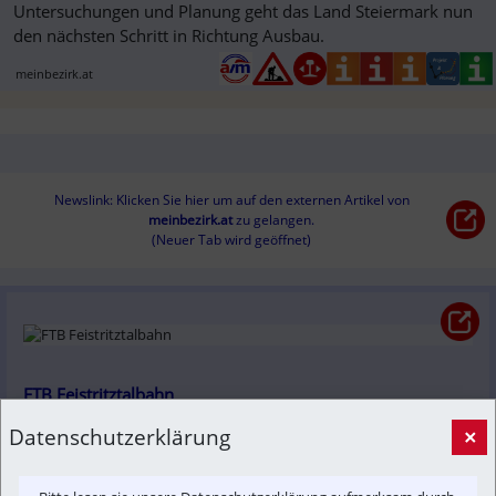
Untersuchungen und Planung geht das Land Steiermark nun
den nächsten Schritt in Richtung Ausbau.
meinbezirk.at
Newslink: Klicken Sie hier um auf den externen Artikel von
meinbezirk.at
 zu gelangen.
(Neuer Tab wird geöffnet)
FTB Feistritztalbahn
Unsere Social Media Konten auf Instagram, Facebook und 
Datenschutzerklärung
×
LinkedIn
feistritztalbahn.at