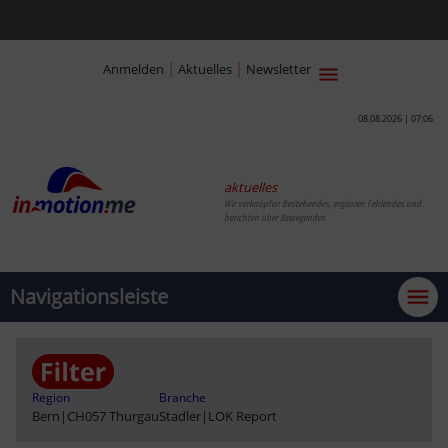
|
|
Anmelden
Aktuelles
Newsletter
08.08.2026 | 07:06
aktuelles
Wir verknüpfen Bestehendes, ergänzen Fehlendes und
berichten über Bewegendes
Navigationsleiste
Region
Branche
Bern
|
CH057 Thurgau
Stadler
|
LOK Report