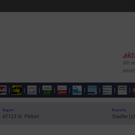
akt
Wir v
beric
|
|
|
|
|
|
|
|
|
Region
Branche
AT123 St. Pölten
Stadler
|
L