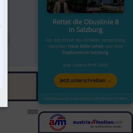
Rettet die Obuslinie 8
in Salzburg
link
Für den Erhalt der direkten Verbindung
zwischen
Neue Mitte Lehen
und dem
Stadtzentrum Salzburg
.
Jede Unterschrift zählt!
Jetzt unterschreiben →
Gemeinsam für einen starken öffentlichen Verkehr.
Anzeige