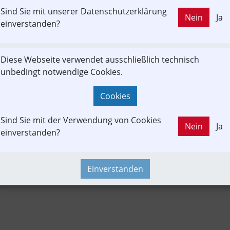
Sind Sie mit unserer Datenschutzerklärung
LD OUT
Nein
Ja
chenbeitrag
Fachbeitrag
Güterverkehr
Projekt
einverstanden?
Diese Webseite verwendet ausschließlich technisch
struktur
Konzept | Studien | Statistik
Neubau-Infra
News
unbedingt notwendige Cookies.
endung
Time-Event
Verkehrspolitik
Cookies
Sind Sie mit der Verwendung von Cookies
Nein
Ja
einverstanden?
Einverstanden