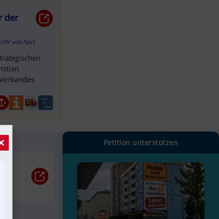
r der
0 Uhr
von
hacl
trategischen
istian
s Verbandes
×
Petition unterstützen