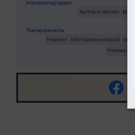
Interessensgruppen
SO
Austria-In-Motion
Bran
Themenbereiche
Finanzen
Informationsverbund
Infra
Presseauss