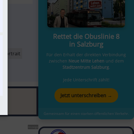
Rettet die Obuslinie 8
in Salzburg
-Portrait
Für den Erhalt der direkten Verbindung
zwischen
Neue Mitte Lehen
und dem
zen
Stadtzentrum Salzburg
.
Jede Unterschrift zählt!
Jetzt unterschreiben →
Gemeinsam für einen starken öffentlichen Verkehr.
Anzeige