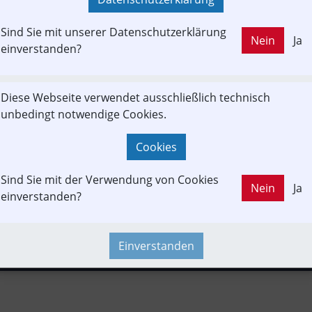
KAUFT
Sind Sie mit unserer Datenschutzerklärung
Nein
Ja
einverstanden?
LD OUT
itrag
Fachbeitrag
Güterverkehr
Umwelt
e-Mobility
Diese Webseite verwendet ausschließlich technisch
unbedingt notwendige Cookies.
k
PKW & LKW
Verkehrspolitik
Fahrzeug-Portrait
Strecken
Cookies
ik
Forschung & Innovation
Infrastruktur
Personal
Finan
Sind Sie mit der Verwendung von Cookies
Nein
Ja
einverstanden?
Einverstanden