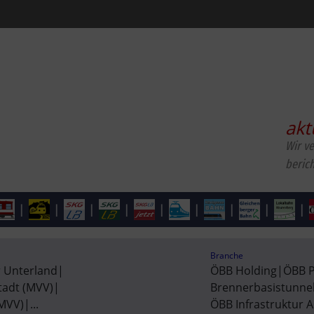
akt
Wir v
beric
|
|
|
|
|
|
|
|
|
Branche
r Unterland
|
ÖBB Holding
|
ÖBB 
tadt (MVV)
|
Brennerbasistunnel
(MVV)
|
...
ÖBB Infrastruktur 