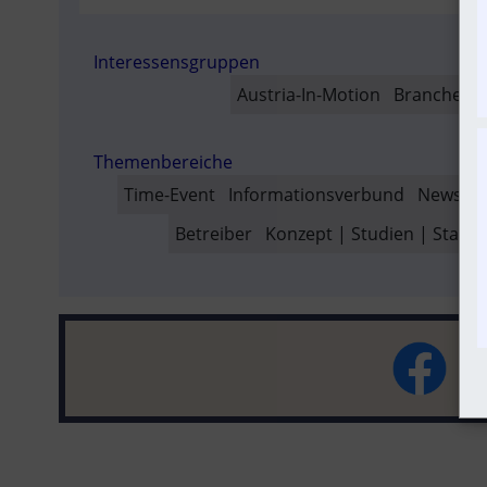
AUSVER
Interessensgruppen
SO
Austria-In-Motion
Branchenbe
Themenbereiche
Time-Event
Informationsverbund
Newslin
Betreiber
Konzept | Studien | Statist