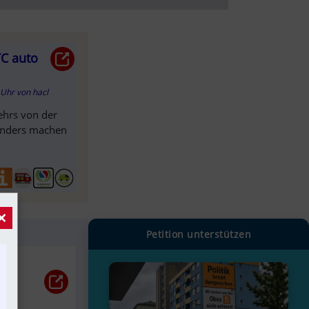
TC auto
5 Uhr
von
hacl
ehrs von der
 anders machen
×
Petition unterstützen