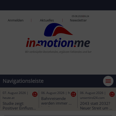
09.08.2026
06:24
Anmelden
Aktuelles
Newsletter
Wir verknüpfen Be
Navigationsleiste
07. August 2026
|
07. August 2026
|
06. August 2026
|
fr.de
salzburg-verkehr.at
heute.at
Bahnreisende 
werden immer 
Linie 1 | Linie 28 - 
Studie zeigt: 
häufiger 
Haltausfall
Positiver Einfluss 
zurückgelassen: 
durch öffentliche 