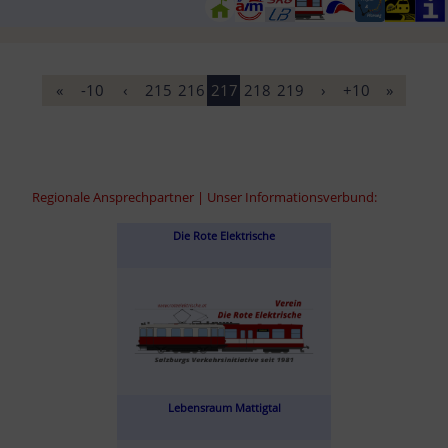
«
-10
‹
215
216
217
218
219
›
+10
»
Regionale Ansprechpartner | Unser Informationsverbund:
Die Rote Elektrische
Lebensraum Mattigtal