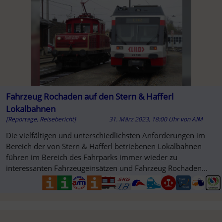
Fahrzeug Rochaden auf den Stern & Hafferl
Lokalbahnen
[Reportage, Reisebericht]
31. März 2023, 18:00 Uhr
von
AIM
SO
Die vielfältigen und unterschiedlichsten Anforderungen im
Bereich der von Stern & Hafferl betriebenen Lokalbahnen
führen im Bereich des Fahrparks immer wieder zu
interessanten Fahrzeugeinsätzen und Fahrzeug Rochaden...