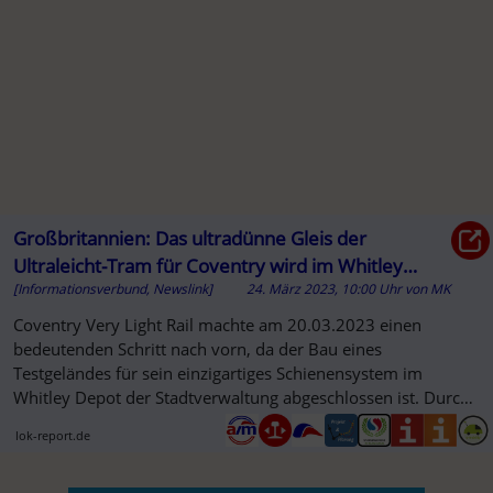
Großbritannien: Das ultradünne Gleis der
Ultraleicht-Tram für Coventry wird im Whitley
[Informationsverbund, Newslink]
24. März 2023, 10:00 Uhr
von
MK
Depot für Tests installiert
Coventry Very Light Rail machte am 20.03.2023 einen
bedeutenden Schritt nach vorn, da der Bau eines
Testgeländes für sein einzigartiges Schienensystem im
Whitley Depot der Stadtverwaltung abgeschlossen ist. Durch
die Installation eines...
lok-report.de