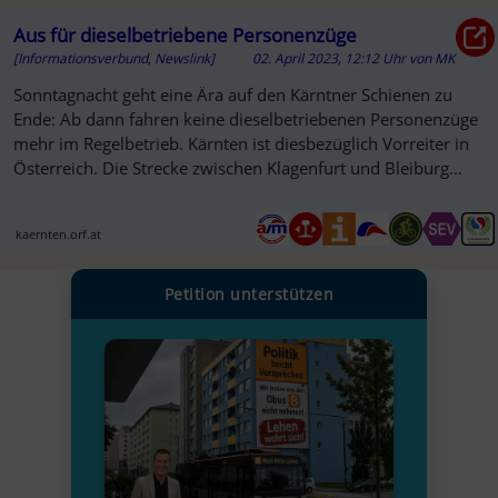
Aus für dieselbetriebene Personenzüge
[Informationsverbund, Newslink]
02. April 2023, 12:12 Uhr
von
MK
Sonntagnacht geht eine Ära auf den Kärntner Schienen zu
Ende: Ab dann fahren keine dieselbetriebenen Personenzüge
mehr im Regelbetrieb. Kärnten ist diesbezüglich Vorreiter in
Österreich. Die Strecke zwischen Klagenfurt und Bleiburg
wird für...
kaernten.orf.at
Petition unterstützen