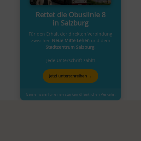
Rettet die Obuslinie 8
in Salzburg
Für den Erhalt der direkten Verbindung
zwischen
Neue Mitte Lehen
und dem
Stadtzentrum Salzburg
.
Jede Unterschrift zählt!
Jetzt unterschreiben →
Gemeinsam für einen starken öffentlichen Verkehr.