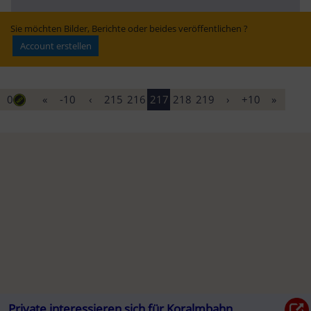
DB klärt über 2.-
Verkehrsmittel in 
Klasse-Regelung 
NÖ | Heute.at
auf
Sie möchten Bilder, Berichte oder beides veröffentlichen ?
Account erstellen
0
«
-10
‹
215
216
217
218
219
›
+10
»
Private interessieren sich für Koralmbahn