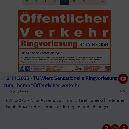
«
‹
1
2
3
4
5
›
»
16.11.2022 - TU Wien: Sensationelle Ringvorlesung
zum Thema "Öffentlicher Verkehr"
hinzugefügt von
AIM
16.11.2022 - Nina Avramovic Trninic: Grenzüberschreitender
Eisenbahnverkehr: Herausforderungen und Lösungen