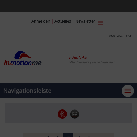
|
|
Anmelden
Aktuelles
Newsletter
06.08.2026 | 12:46
videolinks
bilder, dokumente, pläne und vieles mehr...
Navigationsleiste