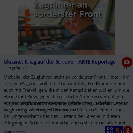
Ukraine: Krieg auf der Schiene | ARTE Reportage
hinzugefügt von
A.D.
Mickailo, der Zugführer, steht an vorderster Front. Hinter ihm
hängen Waggons voll mit Lebensmitteln, Medikamente und
auch mit Freiwilligen, die in den Kampf ziehen wollen, um die
Hauptstadt Kiew gegen die russische Armee zu verteidigen.
Angesichts der Benzinknappheit ist der Zug in diesen Tagen
Für den Zugführer ist dies eine gefährliche Dienstfahrt, schon
das letzte zuverlässige Transportmittel.
wegen möglicher neuer Hindernisse auf den Schienen und
der Ungewissheit über den Zustand der Strecke in diesen
Kriegstagen. Schon aus Vorsicht fahren sie nur nachts, damit
sie nicht zum Ziel werden, für die russische Artillerie und die
youtube.com