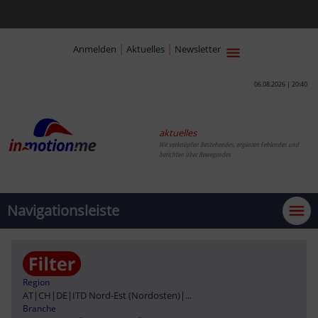
|
|
Anmelden
Aktuelles
Newsletter
06.08.2026 | 20:40
aktuelles
Wir verknüpfen Bestehendes, ergänzen Fehlendes und
berichten über Bewegendes
Navigationsleiste
Region
AT
|
CH
|
DE
|
ITD Nord-Est (Nordosten)
|
...
Branche