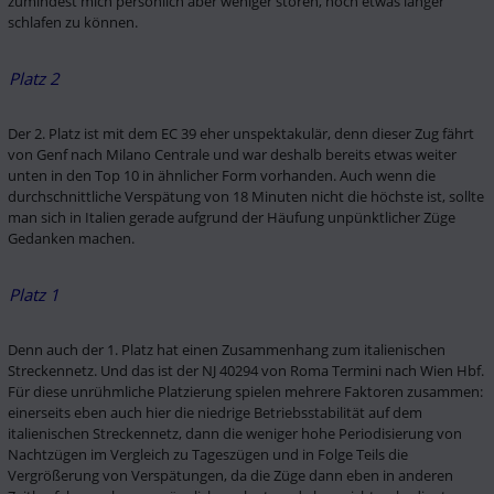
zumindest mich persönlich aber weniger stören, noch etwas länger 
schlafen zu können. 
Platz 2
Der 2. Platz ist mit dem EC 39 eher unspektakulär, denn dieser Zug fährt 
von Genf nach Milano Centrale und war deshalb bereits etwas weiter 
unten in den Top 10 in ähnlicher Form vorhanden. Auch wenn die 
durchschnittliche Verspätung von 18 Minuten nicht die höchste ist, sollte 
man sich in Italien gerade aufgrund der Häufung unpünktlicher Züge 
Gedanken machen. 
Platz 1
Denn auch der 1. Platz hat einen Zusammenhang zum italienischen 
Streckennetz. Und das ist der NJ 40294 von Roma Termini nach Wien Hbf. 
Für diese unrühmliche Platzierung spielen mehrere Faktoren zusammen: 
einerseits eben auch hier die niedrige Betriebsstabilität auf dem 
italienischen Streckennetz, dann die weniger hohe Periodisierung von 
Nachtzügen im Vergleich zu Tageszügen und in Folge Teils die 
Vergrößerung von Verspätungen, da die Züge dann eben in anderen 