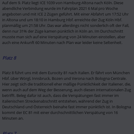
Auf dem 9. Platz liegt ICE 1039 von Hamburg-Altona nach Köln. Diese 
abendliche Verbindung wurde im Fahrplan 2021 6 Mal pro Woche 
angeboten und mit ICE 2 Zügen geführt. Mit einer Abfahrt um 17:52 Uhr 
in Altona und um 18:10 in Hamburg Hbf. erreichte der Zug Köln Hbf. 
planmäßig um 21:58 Uhr. Das war allerdings nicht sonderlich oft der Fall, 
denn nur 31% der Züge kamen pünktlich in Köln an. Im Durchschnitt 
musste man sich auf eine Verspätung von 24 Minuten einstellen, aber 
auch eine Ankunft 60 Minuten nach Plan war leider keine Seltenheit. 
Platz 8
Platz 8 führt uns mit dem Eurocity 81 nach Italien. Er fährt von München 
Hbf. über Wörgl, Innsbruck, Bozen und Verona nach Bologna Centrale. 
Hier zeigt sich die traditionell eher mäßige Pünktlichkeit der Italiener, die, 
wenn auch auf dem Weg der Besserung, auch diesen internationalen Zug 
betrifft. Beleg dafür ist auch, dass die Verspätungen fast immer im 
italienischen Streckenabschnitt entstehen, während der Zug in 
Deutschland und Österreich beinahe fast immer pünktlich ist. In Bologna 
kommt der EC 81 mit einer durchschnittlichen Verspätung von 16 
Minuten an. 
Platz 7