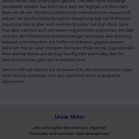
Zeitlos fahren, also ursprünglich geplant, und eben nicht unbedingt 
periodisiert werden. Das führt dazu, dass der Nightjet von Rom nach 
Wien nur 46 von 199 Mal pünktlich in der österreichischen Hauptstadt 
ankam. Die durchschnittliche tägliche Verspätung liegt bei 54 Minuten, 
manchmal sind es aber auch mehrere Stunden. Hat man Glück, kann 
man aber natürlich auch mit diesem zug pünktlich ankommen. Die ÖBB 
sind sich der Pünktlichkeitsprobleme einiger Nachtzüge aber durchaus 
bewusst, und versuchen, mit Puffern im Fahrplan gegenzusteuern. 
Natürlich müssen aber trotzdem die Herkunftsländer der Züge ebenfalls 
ihren Beitrag leisten, um die Züge künftig öfter planmäßig über die 
Grenze zu bringen, ganz egal in welches Land. 
Denn es fällt auf, dass bis auf die beiden ICEs alle vorkommenden Züge 
international unterwegs sind, also zumindest eine Landesgrenze 
überqueren. 
Unser Motto
„Wir verknüpfen Bestehendes, ergänzen
Fehlendes und berichten über Bewegendes”