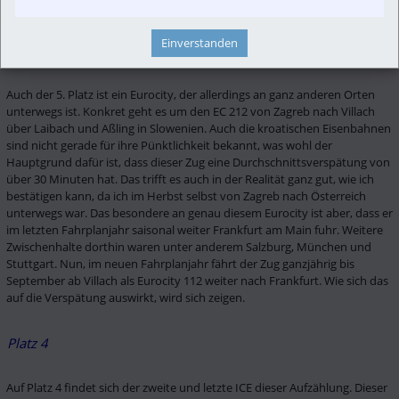
kontrollieren. 
Einverstanden
Platz 5
Auch der 5. Platz ist ein Eurocity, der allerdings an ganz anderen Orten 
unterwegs ist. Konkret geht es um den EC 212 von Zagreb nach Villach 
über Laibach und Aßling in Slowenien. Auch die kroatischen Eisenbahnen 
sind nicht gerade für ihre Pünktlichkeit bekannt, was wohl der 
Hauptgrund dafür ist, dass dieser Zug eine Durchschnittsverspätung von 
über 30 Minuten hat. Das trifft es auch in der Realität ganz gut, wie ich 
bestätigen kann, da ich im Herbst selbst von Zagreb nach Österreich 
unterwegs war. Das besondere an genau diesem Eurocity ist aber, dass er  
im letzten Fahrplanjahr saisonal weiter Frankfurt am Main fuhr. Weitere 
Zwischenhalte dorthin waren unter anderem Salzburg, München und 
Stuttgart. Nun, im neuen Fahrplanjahr fährt der Zug ganzjährig bis 
September ab Villach als Eurocity 112 weiter nach Frankfurt. Wie sich das 
auf die Verspätung auswirkt, wird sich zeigen. 
Platz 4
Auf Platz 4 findet sich der zweite und letzte ICE dieser Aufzählung. Dieser 