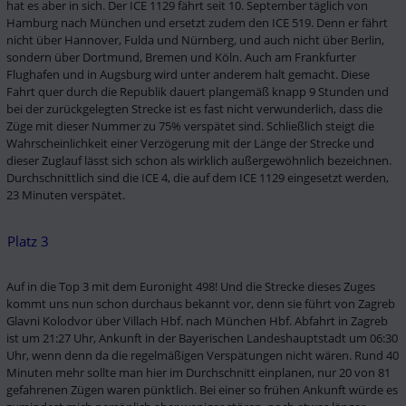
hat es aber in sich. Der ICE 1129 fährt seit 10. September täglich von 
Hamburg nach München und ersetzt zudem den ICE 519. Denn er fährt 
nicht über Hannover, Fulda und Nürnberg, und auch nicht über Berlin, 
sondern über Dortmund, Bremen und Köln. Auch am Frankfurter 
Flughafen und in Augsburg wird unter anderem halt gemacht. Diese 
Fahrt quer durch die Republik dauert plangemäß knapp 9 Stunden und 
bei der zurückgelegten Strecke ist es fast nicht verwunderlich, dass die 
Züge mit dieser Nummer zu 75% verspätet sind. Schließlich steigt die 
Wahrscheinlichkeit einer Verzögerung mit der Länge der Strecke und 
dieser Zuglauf lässt sich schon als wirklich außergewöhnlich bezeichnen. 
Durchschnittlich sind die ICE 4, die auf dem ICE 1129 eingesetzt werden, 
23 Minuten verspätet. 
Platz 3
Auf in die Top 3 mit dem Euronight 498! Und die Strecke dieses Zuges 
kommt uns nun schon durchaus bekannt vor, denn sie führt von Zagreb 
Glavni Kolodvor über Villach Hbf. nach München Hbf. Abfahrt in Zagreb 
ist um 21:27 Uhr, Ankunft in der Bayerischen Landeshauptstadt um 06:30 
Uhr, wenn denn da die regelmäßigen Verspätungen nicht wären. Rund 40 
Minuten mehr sollte man hier im Durchschnitt einplanen, nur 20 von 81 
gefahrenen Zügen waren pünktlich. Bei einer so frühen Ankunft würde es 