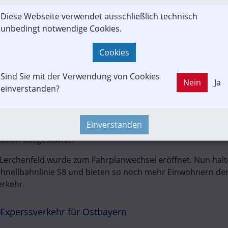
kenausbaus beträgt rund 90 Millionen Euro. 
Diese Webseite verwendet ausschließlich technisch
unbedingt notwendige Cookies.
hnhöfe
Cookies
tere Bahnhöfe Bahnhöfe neu bzw. wieder: konkret erstrahlt
m neuen Wartebereich und einer neuen Unterführung in neue
Sind Sie mit der Verwendung von Cookies
Nein
Ja
einverstanden?
 die Haltestelle Innsbruck Messe. An der neuen Verkehrssta
durch Liftanlagen und großzügige Erschließungsflächen beq
dbahnsteigen. Witterungsgeschützte Wartekojen bieten aus
Einverstanden
 wurde die neue Haltestelle Innsbruck Messe mit einem We
ation ausgestattet.
erchenfeld wurde zum Fahrplanwechsel eröffnet. Nun halten
chnellbahnlinie S8 und bieten so noch mehr Einwohnern der
rkehr. 
Experssverkehr für Ostbayern