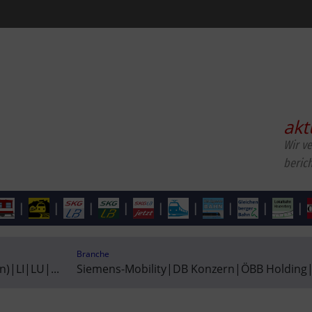
akt
Wir v
beric
|
|
|
|
|
|
|
|
|
Branche
n)
|
LI
|
LU
|
...
Siemens-Mobility
|
DB Konzern
|
ÖBB Holding