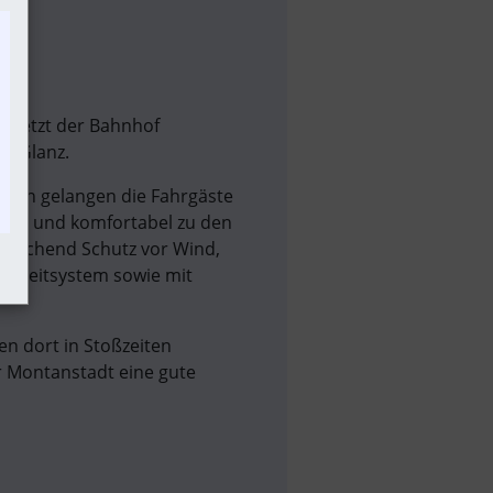
 jetzt der Bahnhof 
m Glanz.
tion gelangen die Fahrgäste 
uem und komfortabel zu den 
reichend Schutz vor Wind, 
geleitsystem sowie mit 
 dort in Stoßzeiten 
 Montanstadt eine gute 