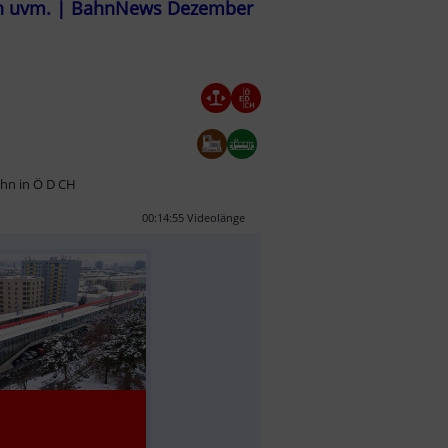
ten uvm. | BahnNews Dezember
ahn in Ö D CH
00:14:55 Videolänge