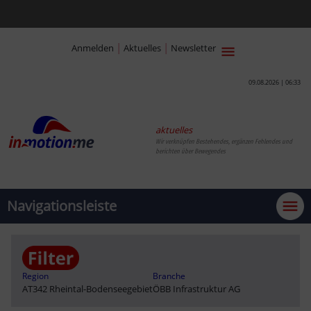
|
|
Anmelden
Aktuelles
Newsletter
09.08.2026 | 06:33
aktuelles
Wir verknüpfen Bestehendes, ergänzen Fehlendes und
berichten über Bewegendes
Navigationsleiste
Region
Branche
AT342 Rheintal-Bodenseegebiet
ÖBB Infrastruktur AG