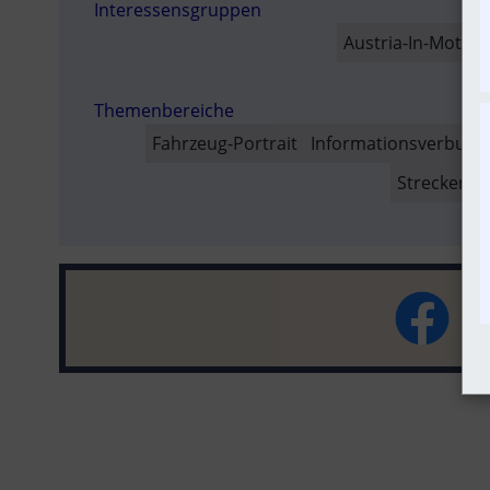
Interessensgruppen
SO
Austria-In-Motion
Themenbereiche
Fahrzeug-Portrait
Informationsverbund
Strecken-Po