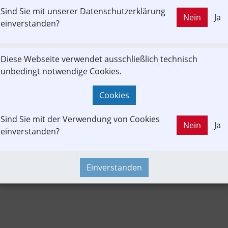
Sind Sie mit unserer Datenschutzerklärung
LD OUT
Nein
Ja
Branchenbeitrag
Fachbeitrag
Fahrgast
einverstanden?
Diese Webseite verwendet ausschließlich technisch
Infrastruktur
Konzept | Studien | Statistik
Newslink
Pe
unbedingt notwendige Cookies.
rtrait
Time-Event
Verkehrspolitik
Cookies
Sind Sie mit der Verwendung von Cookies
Nein
Ja
einverstanden?
Einverstanden