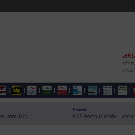
akt
Wir v
beric
|
|
|
|
|
|
|
|
|
Branche
ler Unterland
ÖBB-Postbus GmbH
|
Verke