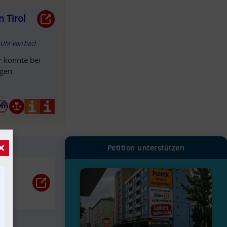
 Tirol
7 Uhr
von
hacl
r könnte bei
ngen
×
Petition unterstützen