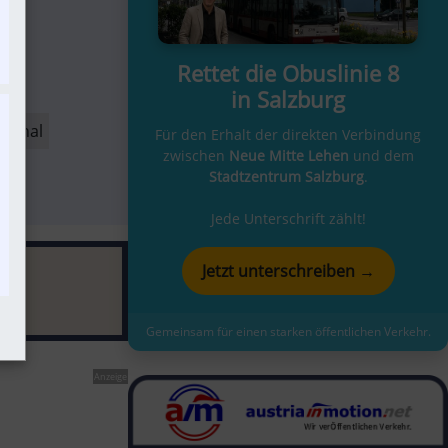
Rettet die Obuslinie 8
in Salzburg
rsonal
Für den Erhalt der direkten Verbindung
zwischen
Neue Mitte Lehen
und dem
Stadtzentrum Salzburg
.
Jede Unterschrift zählt!
Jetzt unterschreiben →
Gemeinsam für einen starken öffentlichen Verkehr.
Anzeige