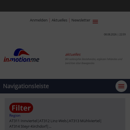
|
|
Anmelden
Aktuelles
Newsletter
08.08.2026 | 22:59
aktuelles
Wir verknüpfen Bestehendes, ergänzen Fehlendes und
berichten über Bewegendes
Navigationsleiste
Region
AT311 Innviertel
|
AT312 Linz-Wels
|
AT313 Mühlviertel
|
AT314 Steyr-Kirchdorf
|
...