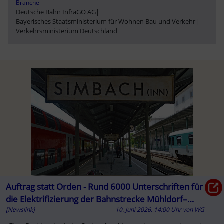
Branche
Deutsche Bahn InfraGO AG
|
Bayerisches Staatsministerium für Wohnen Bau und Verkehr
|
Verkehrsministerium Deutschland
Auftrag statt Orden - Rund 6000 Unterschriften für
die Elektrifizierung der Bahnstrecke Mühldorf–
[Newslink]
10. Juni 2026, 14:00 Uhr
von
WG
Simbach