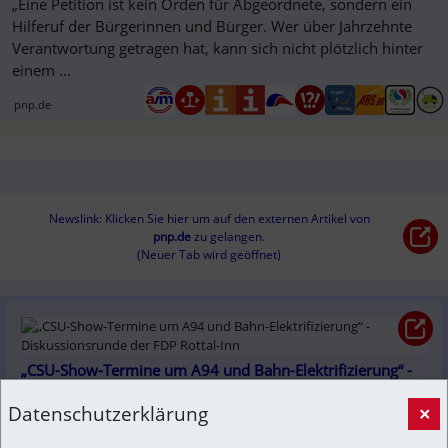
„Eine Petition ist kein Orden für Abgeordnete, sondern ein
Hilferuf der Bürgerinnen und Bürger. Wer über Jahrzehnte
Verantwortung getragen hat, kann sich nicht plötzlich hinter
einem ...
pnp.de
Newslink: Klicken Sie hier um auf den externen Artikel von
pnp.de
 zu gelangen.
(Neuer Tab wird geöffnet)
„CSU-Show-Termine um A94 und Bahn-Elektrifizierung“ - 
Diskussionsrunde der FDP Rottal-Inn 
Datenschutzerklärung
×
SIMBACH – „Viel Inszenierung, wenig Ehrlichkeit in der 
regionalen Verkehrspolitik“ – so lautete das Fazit eines 