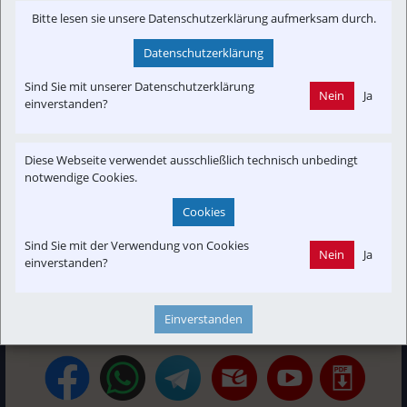
verkehrspolitischen Hearings der FDP...
Bitte lesen sie unsere Datenschutzerklärung aufmerksam durch.
fdp-rottal-inn.de
Datenschutzerklärung
Sind Sie mit unserer Datenschutzerklärung
Nein
Ja
Interessensgruppen
einverstanden?
Austria-In-Motion
Branchenbeitrag
Fachbeitrag
Fahrgast
In-Motion
Kontrovers
Projekt
Projekt ABS38
Umwelt
Diese Webseite verwendet ausschließlich technisch unbedingt
e-Mobility
notwendige Cookies.
Cookies
Themenbereiche
Sind Sie mit der Verwendung von Cookies
Neubau-Infra
Newslink
POI
Strecken-Portrait
Nein
Ja
einverstanden?
Verkehrspolitik
Einverstanden