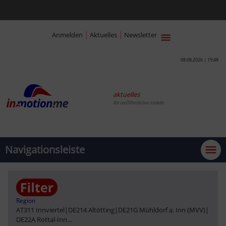
|
|
Anmelden
Aktuelles
Newsletter
08.08.2026 | 19:48
aktuelles
Wir verÖffentlichen Verkehr.
Navigationsleiste
Region
AT311 Innviertel
|
DE214 Altötting
|
DE21G Mühldorf a. Inn (MVV)
|
DE22A Rottal-Inn
...