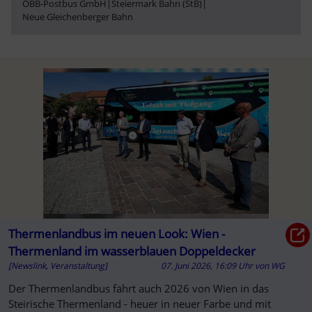
ÖBB-Postbus GmbH
|
Steiermark Bahn (StB)
|
Neue Gleichenberger Bahn
Thermenlandbus im neuen Look: Wien -
Thermenland im wasserblauen Doppeldecker
[Newslink, Veranstaltung]
07. Juni 2026, 16:09 Uhr
von
WG
Der Thermenlandbus fährt auch 2026 von Wien in das
Steirische Thermenland - heuer in neuer Farbe und mit