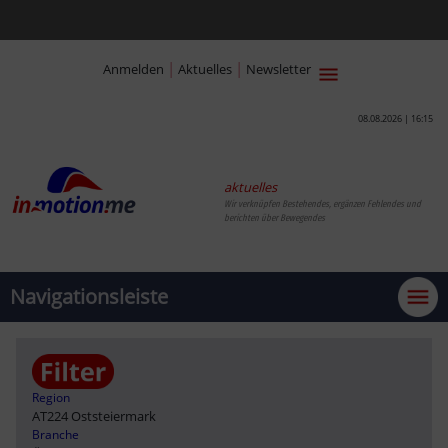
|
|
Anmelden
Aktuelles
Newsletter
08.08.2026 | 16:15
aktuelles
Wir verknüpfen Bestehendes, ergänzen Fehlendes und
berichten über Bewegendes
Navigationsleiste
Region
AT224 Oststeiermark
Branche