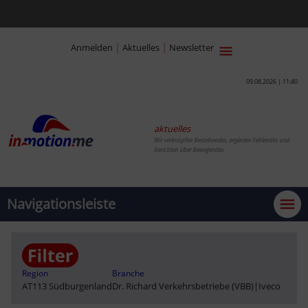
|
|
Anmelden
Aktuelles
Newsletter
09.08.2026 | 11:40
aktuelles
Wir verknüpfen Bestehendes, ergänzen Fehlendes und
berichten über Bewegendes
Navigationsleiste
Region
Branche
AT113 Südburgenland
Dr. Richard Verkehrsbetriebe (VBB)
|
Iveco