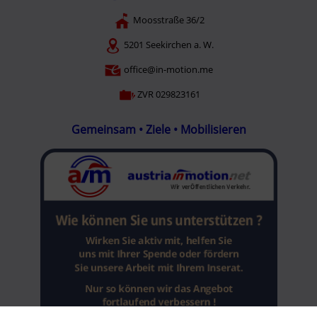
Moosstraße 36/2
5201 Seekirchen a. W.
office@in-motion.me
ZVR 029823161
Gemeinsam • Ziele • Mobilisieren