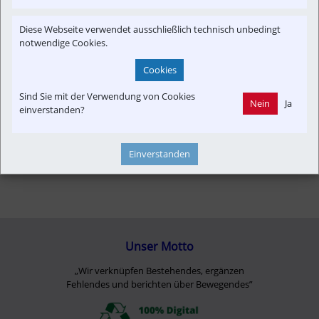
Infrastruktur
Konzept | Studien | Statistik
Newslink
Personal
Strecken-Portrait
Time-Event
Verkehrspolitik
Diese Webseite verwendet ausschließlich technisch unbedingt
notwendige Cookies.
Cookies
Sind Sie mit der Verwendung von Cookies
Nein
Ja
einverstanden?
Einverstanden
Unser Motto
„Wir verknüpfen Bestehendes, ergänzen
Fehlendes und berichten über Bewegendes”