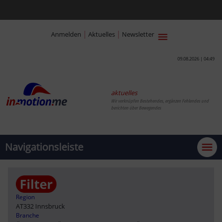
|
|
Anmelden
Aktuelles
Newsletter
09.08.2026 | 04:49
aktuelles
Wir verknüpfen Bestehendes, ergänzen Fehlendes und
berichten über Bewegendes
Navigationsleiste
Region
AT332 Innsbruck
Branche