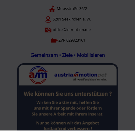
Moosstraße 36/2
5201 Seekirchen a. W.
office@in-motion.me
ZVR 029823161
Gemeinsam • Ziele • Mobilisieren