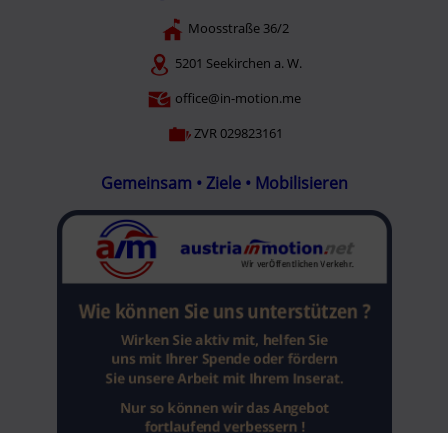
Moosstraße 36/2
5201 Seekirchen a. W.
office@in-motion.me
ZVR 029823161
Gemeinsam • Ziele • Mobilisieren