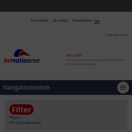
|
|
Anmelden
Aktuelles
Newsletter
07.08.2026 | 04:28
aktuelles
Wir verknüpfen Bestehendes, ergänzen Fehlendes und
berichten über Bewegendes
Navigationsleiste
Region
AT124 Waldviertel