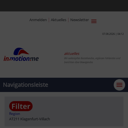
|
|
Anmelden
Aktuelles
Newsletter
07.08.2026 | 04:12
aktuelles
Wir verknüpfen Bestehendes, ergänzen Fehlendes und
berichten über Bewegendes
Navigationsleiste
Region
AT211 Klagenfurt-Villach